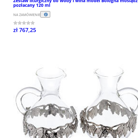
Zestaw liturgiczny do wody i wina model Bologna mosiądz
pozłacany 120 ml
NA ZAMÓWIENIE
zł 767,25