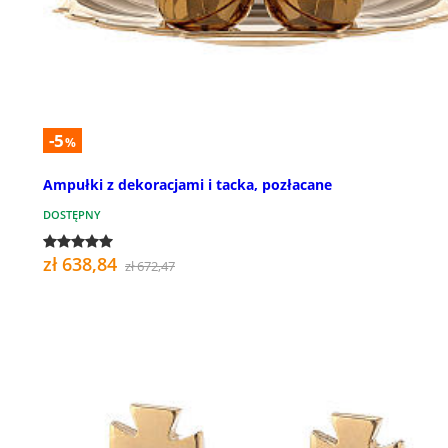
-5
%
Ampułki z dekoracjami i tacka, pozłacane
DOSTĘPNY
zł 638,84
zł 672,47