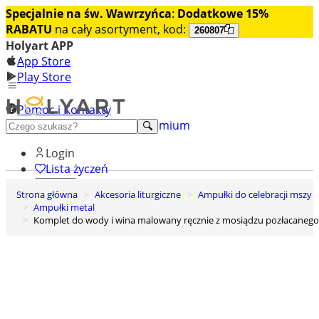
Specjalnie na św. Wawrzyńca
:
Dodatkowe 15%
RABATU
na cały asortyment, kod:
260807
Holyart APP
App Store
Play Store
Pomoc i Kontakty
+48 222 922 860
Odkryj premium
Login
Lista życzeń
Strona główna
Akcesoria liturgiczne
Ampułki do celebracji mszy
0
Ampułki metal
Koszyk
Komplet do wody i wina malowany ręcznie z mosiądzu pozłacanego