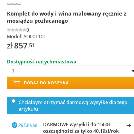
Komplet do wody i wina malowany ręcznie z
mosiądzu pozłacanego
0
Model:
AO001101
zł
857
,51
Dostępność natychmiastowa
DODAJ DO KOSZYKA
Chciałbym otrzymać darmową wysyłkę dla tego
artykułu
DARMOWE wysyłki i do 1500€
oszczędności za tylko 40,19zł/rok