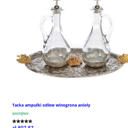
Tacka ampułki odlew winogrona anioły
DOSTĘPNY
zł 807,87