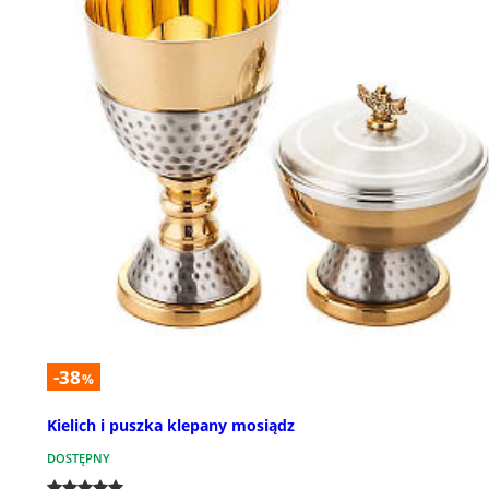
-38
%
Kielich i puszka klepany mosiądz
DOSTĘPNY