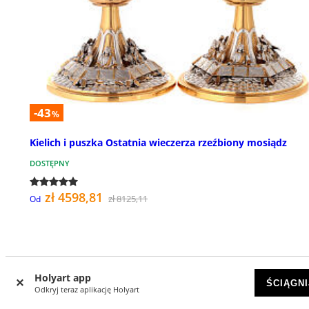
-43
%
Kielich i puszka Ostatnia wieczerza rzeźbiony mosiądz
DOSTĘPNY
zł 4598,81
zł 8125,11
Od
Holyart app
ŚCIĄGNI
Odkryj teraz aplikację Holyart
Recenzje klientów