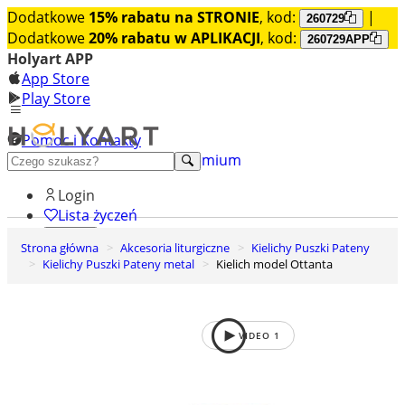
Dodatkowe
15% rabatu na STRONIE
, kod:
|
260729
Dodatkowe
20% rabatu w APLIKACJI
, kod:
260729APP
Holyart APP
App Store
Play Store
Pomoc i Kontakty
+48 222 922 860
Odkryj premium
Login
Lista życzeń
Strona główna
Akcesoria liturgiczne
Kielichy Puszki Pateny
0
Kielichy Puszki Pateny metal
Kielich model Ottanta
Koszyk
VIDEO
1