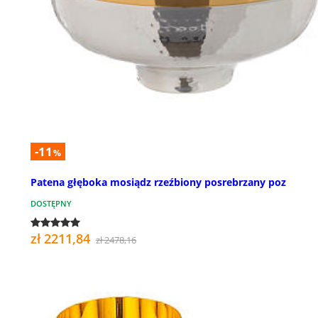
-11
%
Patena głęboka mosiądz rzeźbiony posrebrzany poz
DOSTĘPNY
zł 2211,84
zł 2478,16