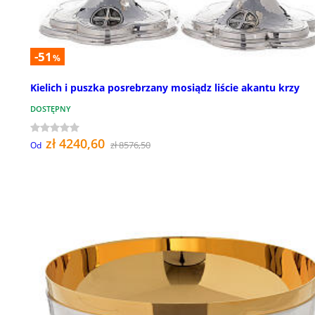
-51
%
Kielich i puszka posrebrzany mosiądz liście akantu krzy
DOSTĘPNY
zł 4240,60
zł 8576,50
Od