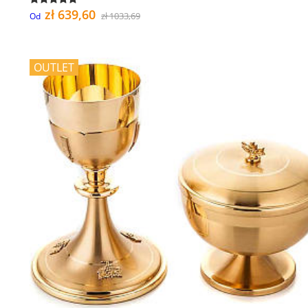
zł 639,60
zł 1033,69
Od
OUTLET