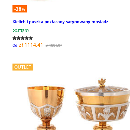
-38
%
Kielich i puszka pozłacany satynowany mosiądz
DOSTĘPNY
zł 1114,41
zł 1801,07
Od
OUTLET