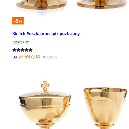
-5
%
Kielich Puszka mosiądz pozłacany
DOSTĘPNY
zł 597,04
zł 628,46
Od