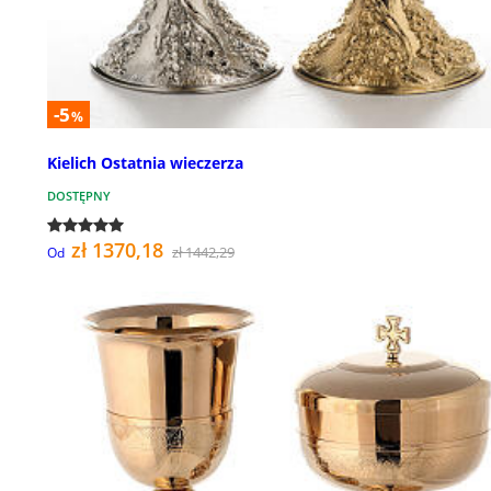
-5
%
Kielich Ostatnia wieczerza
DOSTĘPNY
zł 1370,18
zł 1442,29
Od