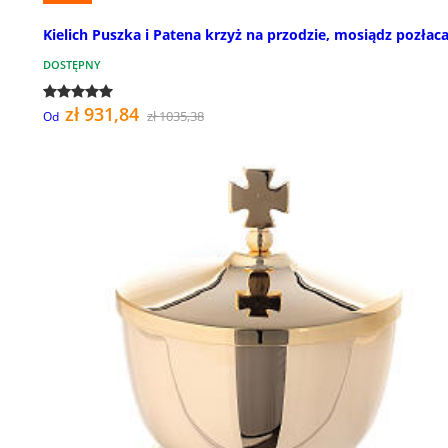
Kielich Puszka i Patena krzyż na przodzie, mosiądz pozłac
DOSTĘPNY
zł 931,84
zł 1035,38
Od