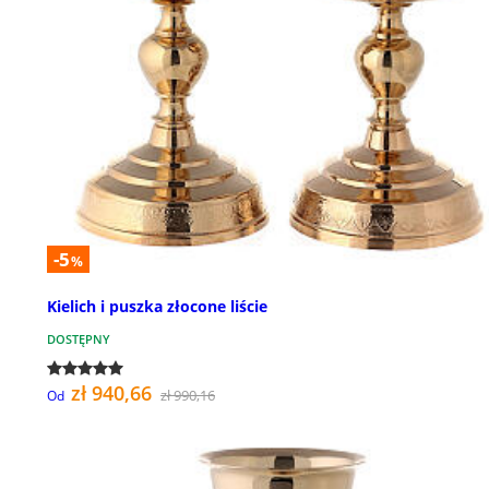
-5
%
Kielich i puszka złocone liście
DOSTĘPNY
zł 940,66
zł 990,16
Od