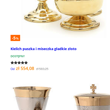
-5
%
Kielich puszka i miseczka gładkie złoto
DOSTĘPNY
zł 554,08
zł 583,25
Od