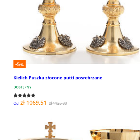
-5
%
Kielich Puszka złocone putti posrebrzane
DOSTĘPNY
zł 1069,51
zł 1125,80
Od