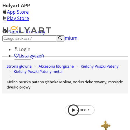
Holyart APP
App Store
Play Store
Pomoc i Kontakty
+48 222 922 860
Odkryj premium
Login
Lista życzeń
Strona główna
Akcesoria liturgiczne
Kielichy Puszki Pateny
0
Kielichy Puszki Pateny metal
Koszyk
Kielich puszka patena głęboka Molina, nodus dekorowany, mosiądz
dwukolorowy
VIDEO
1