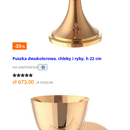
-35
%
Puszka dwukolorowa, chleby i ryby, h 22 cm
NA ZAMÓWIENIE
zł 673,00
zł 1035,38