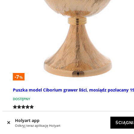
-7
%
Puszka model Ciborium grawer liści, mosiądz pozłacany 1
DOSTĘPNY
zł 583,27
zł 628,46
Holyart app
ŚCIĄGNI
Odkryj teraz aplikację Holyart