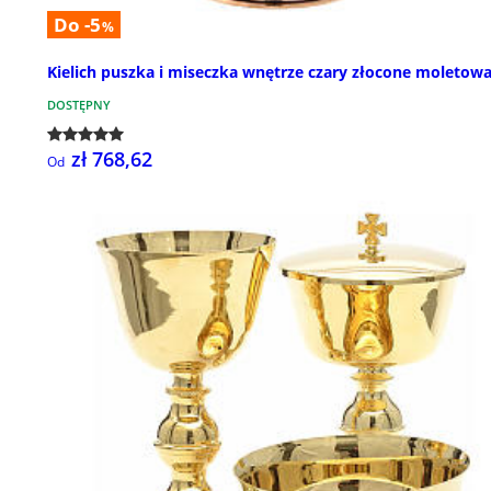
Do -5
%
Kielich puszka i miseczka wnętrze czary złocone moletow
DOSTĘPNY
zł 768,62
Od