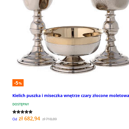
-5
%
Kielich puszka i miseczka wnętrze czary złocone moletow
DOSTĘPNY
zł 682,94
zł 718,89
Od