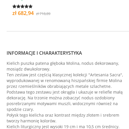
zł 682,94
zł 718,89
INFORMACJE I CHARAKTERYSTYKA
Kielich puszka patena głęboka Molina, nodus dekorowany,
mosiądz dwukolorowy.
Ten zestaw jest częścią klasycznej kolekcji "Artesania Sacra",
wyprodukowanej w renomowaną hiszpańskiej firmie Molina
przez rzemieślników obrabiających metale szlachetne.
Podstawa tego zestawu jest okrągła i ukazuje w reliefie małą
dekorację. Na trzonie można zobaczyć nodus ozdobiony
posrebrzanymi motywami muszli, widocznymi również na
spodzie czary.
Połysk tego kielicha oraz kontrast między złotem i srebrem
tworzy harmonię kolorów.
Kielich liturgiczny jest wysoki 19 cm i ma 10,5 cm średnicy.