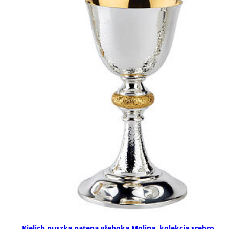
Kielich puszka patena głęboka Molina, kolekcja srebro