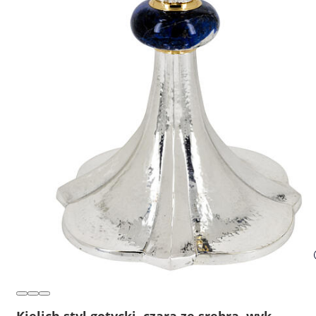
Kielich styl gotycki, czara ze srebra, wyk.