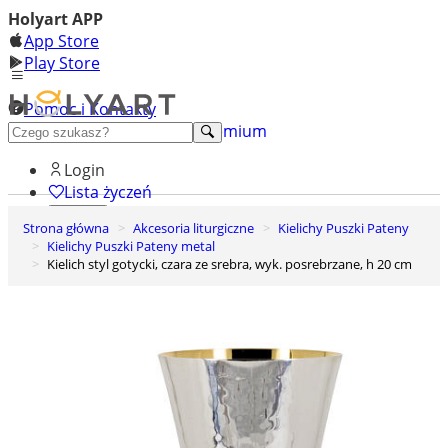
Holyart APP
App Store
Play Store
Pomoc i Kontakty
+48 222 922 860
Odkryj premium
Login
Lista życzeń
Strona główna
Akcesoria liturgiczne
Kielichy Puszki Pateny
0
Kielichy Puszki Pateny metal
Koszyk
Kielich styl gotycki, czara ze srebra, wyk. posrebrzane, h 20 cm