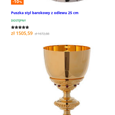
-10
%
Puszka styl barokowy z odlewu 25 cm
DOSTĘPNY
zł 1505,59
zł 1672,88