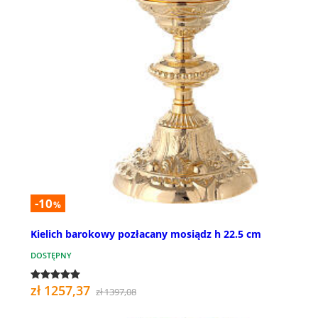
-10
%
Kielich barokowy pozłacany mosiądz h 22.5 cm
DOSTĘPNY
zł 1257,37
zł 1397,08