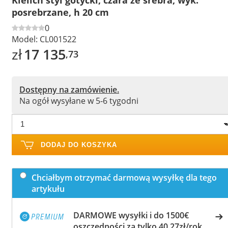
posrebrzane, h 20 cm
0
Model:
CL001522
zł
17 135
,73
Dostępny na zamówienie.
Na ogół wysyłane w 5-6 tygodni
DODAJ DO KOSZYKA
Chciałbym otrzymać darmową wysyłkę dla tego
artykułu
DARMOWE wysyłki i do 1500€
oszczędności za tylko 40,27zł/rok