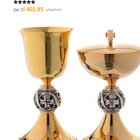
zł 402,85
zł 447,61
Od