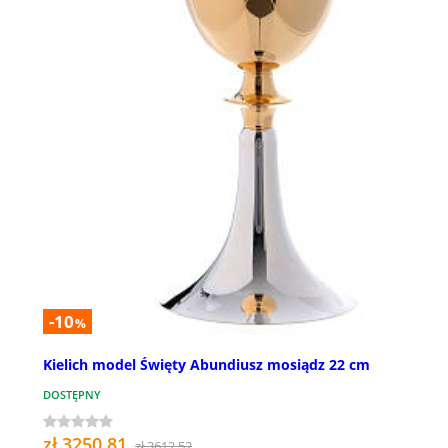
-10
%
Kielich model Święty Abundiusz mosiądz 22 cm
DOSTĘPNY
zł 3250,81
zł 3612,52