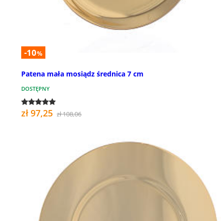
-10
%
Patena mała mosiądz średnica 7 cm
DOSTĘPNY
zł 97,25
zł 108,06