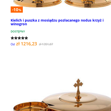
-10
%
Kielich i puszka z mosiądzu pozłacanego nodus krzyż i
winogron
DOSTĘPNY
zł 1216,23
zł 1351,87
Od