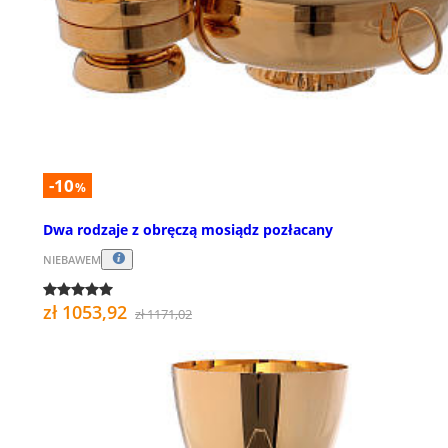
-10
%
Dwa rodzaje z obręczą mosiądz pozłacany
NIEBAWEM
zł 1053,92
zł 1171,02