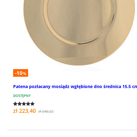
-10
%
Patena pozłacany mosiądz wgłębione dno średnica 15.5 c
DOSTĘPNY
zł 223,40
zł 248,22