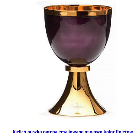
Kielich puszka patena emaliowane ogniowo kolor fioletow