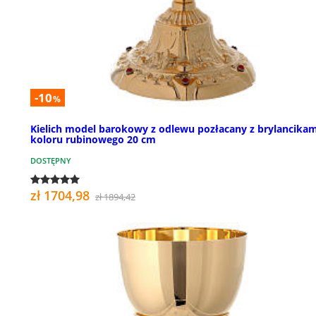
-10
%
Kielich model barokowy z odlewu pozłacany z brylancikam
koloru rubinowego 20 cm
DOSTĘPNY
zł 1704,98
zł 1894,42