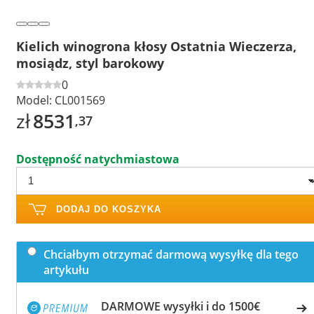
Kielich winogrona kłosy Ostatnia Wieczerza,
mosiądz, styl barokowy
0
Model:
CL001569
zł
8531
,37
Dostępność natychmiastowa
DODAJ DO KOSZYKA
Chciałbym otrzymać darmową wysyłkę dla tego
artykułu
DARMOWE wysyłki i do 1500€