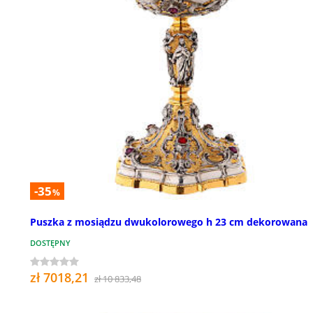
-35
%
Puszka z mosiądzu dwukolorowego h 23 cm dekorowana
DOSTĘPNY
zł 7018,21
zł 10 833,48