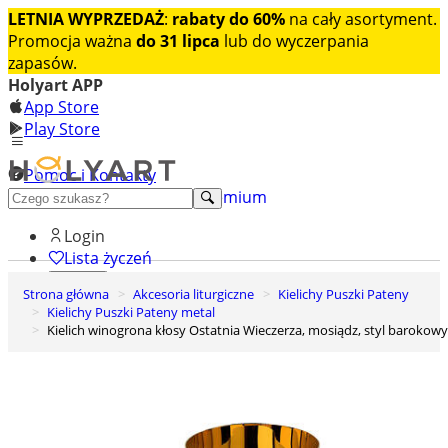
LETNIA WYPRZEDAŻ
:
rabaty do 60%
na cały asortyment.
Promocja ważna
do 31 lipca
lub do wyczerpania
zapasów.
Holyart APP
App Store
Play Store
Pomoc i Kontakty
+48 222 922 860
Odkryj premium
Login
Lista życzeń
Strona główna
Akcesoria liturgiczne
Kielichy Puszki Pateny
0
Kielichy Puszki Pateny metal
Koszyk
Kielich winogrona kłosy Ostatnia Wieczerza, mosiądz, styl barokowy