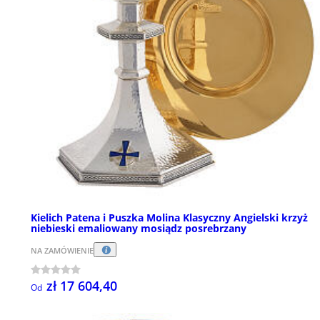
Kielich Patena i Puszka Molina Klasyczny Angielski krzyż
niebieski emaliowany mosiądz posrebrzany
NA ZAMÓWIENIE
zł 17 604,40
Od