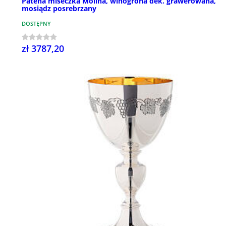
Patena miseczka Molina, winogrona dek. grawerowana,
mosiądz posrebrzany
DOSTĘPNY
zł 3787,20