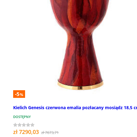
-5
%
Kielich Genesis czerwona emalia pozłacany mosiądz 18,5 
DOSTĘPNY
zł 7290,03
zł 7673,71