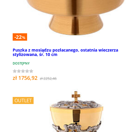
-22
%
Puszka z mosiądzu pozłacanego, ostatnia wieczerza
stylizowana, śr. 10 cm
DOSTĘPNY
zł 1756,92
zł 2252,46
OUTLET