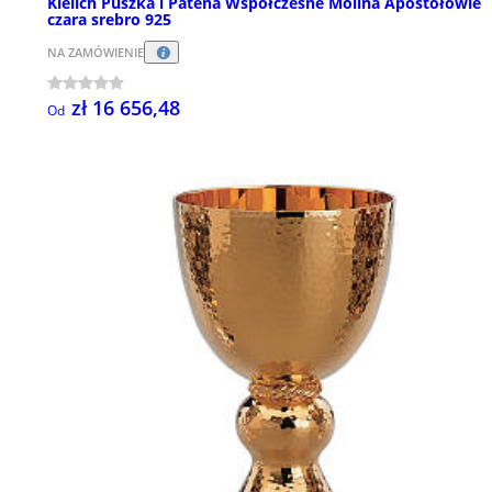
Kielich Puszka i Patena Współczesne Molina Apostołowie
czara srebro 925
NA ZAMÓWIENIE
zł 16 656,48
Od