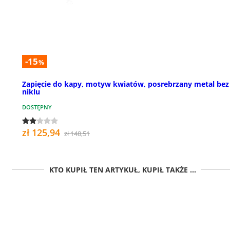
-15
%
Zapięcie do kapy, motyw kwiatów, posrebrzany metal bez
niklu
DOSTĘPNY
zł 125,94
zł 148,51
KTO KUPIŁ TEN ARTYKUŁ, KUPIŁ TAKŻE ...