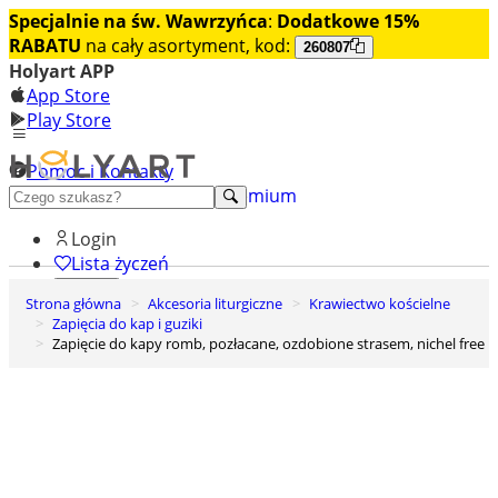
Specjalnie na św. Wawrzyńca
:
Dodatkowe 15%
RABATU
na cały asortyment, kod:
260807
Holyart APP
App Store
Play Store
Pomoc i Kontakty
+48 222 922 860
Odkryj premium
Login
Lista życzeń
Strona główna
Akcesoria liturgiczne
Krawiectwo kościelne
0
Zapięcia do kap i guziki
Koszyk
Zapięcie do kapy romb, pozłacane, ozdobione strasem, nichel free