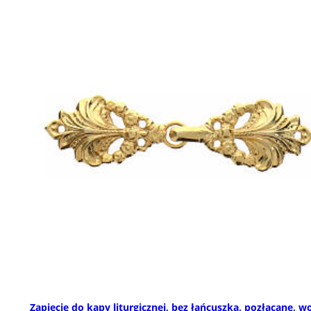
Zapięcie do kapy liturgicznej, bez łańcuszka, pozłacane, w