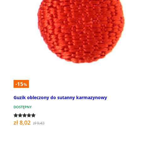
-15
%
Guzik obleczony do sutanny karmazynowy
DOSTĘPNY
zł 8,02
zł 9,43