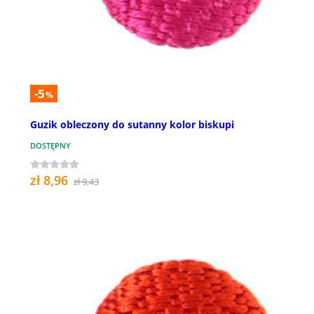
-5
%
Guzik obleczony do sutanny kolor biskupi
DOSTĘPNY
zł 8,96
zł 9,43