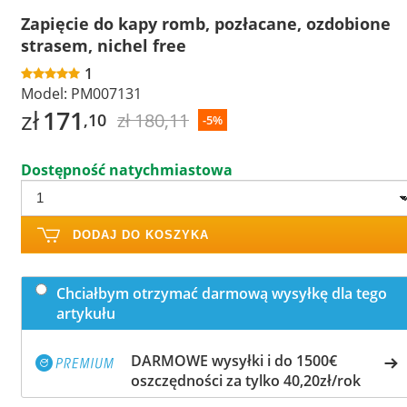
Zapięcie do kapy romb, pozłacane, ozdobione
strasem, nichel free
1
Model:
PM007131
zł
171
zł 180,11
,10
-5%
Dostępność natychmiastowa
DODAJ DO KOSZYKA
Chciałbym otrzymać darmową wysyłkę dla tego
artykułu
DARMOWE wysyłki i do 1500€
oszczędności za tylko 40,20zł/rok