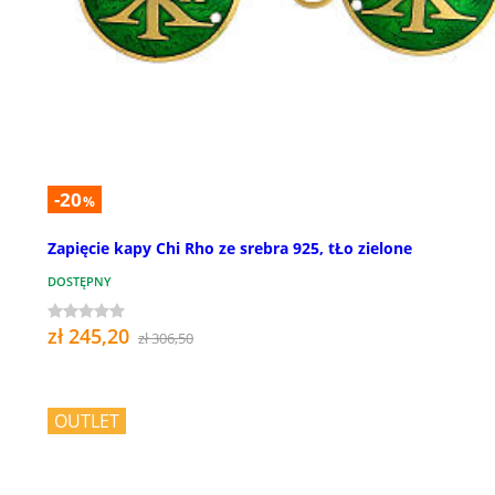
-20
%
Zapięcie kapy Chi Rho ze srebra 925, tŁo zielone
DOSTĘPNY
zł 245,20
zł 306,50
OUTLET