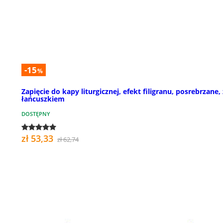
-15
%
Zapięcie do kapy liturgicznej, efekt filigranu, posrebrzane, 
łańcuszkiem
DOSTĘPNY
zł 53,33
zł 62,74