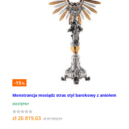
-15
%
Monstrancja mosiądz stras styl barokowy z aniołem
DOSTĘPNY
zł 26 819,63
zł 31 552,51