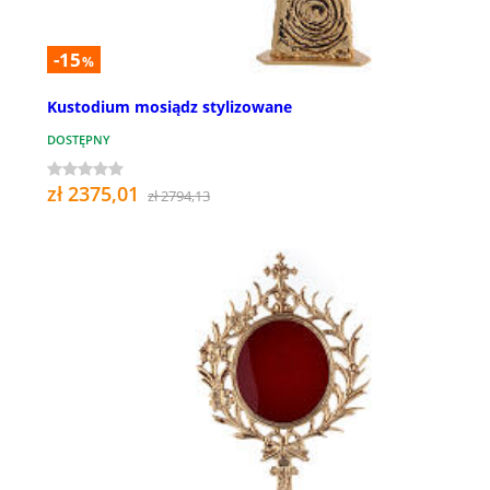
-15
%
Kustodium mosiądz stylizowane
DOSTĘPNY
zł 2375,01
zł 2794,13