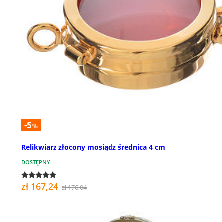
-5
%
Relikwiarz złocony mosiądz średnica 4 cm
DOSTĘPNY
zł 167,24
zł 176,04