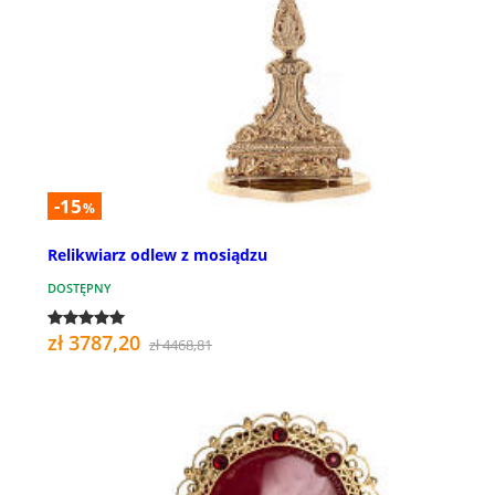
-15
%
Relikwiarz odlew z mosiądzu
DOSTĘPNY
zł 3787,20
zł 4468,81