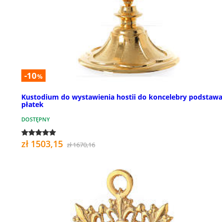
-10
%
Kustodium do wystawienia hostii do koncelebry podstaw
płatek
DOSTĘPNY
zł 1503,15
zł 1670,16