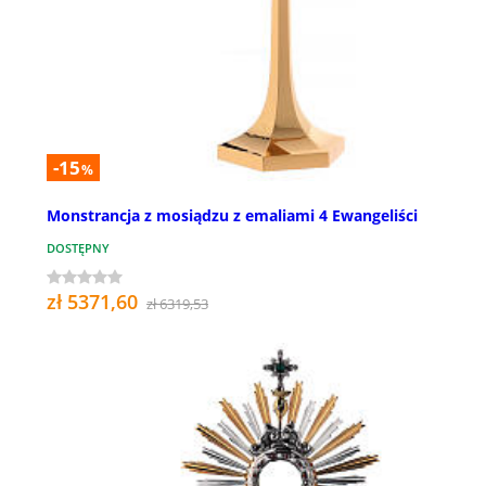
-15
%
Monstrancja z mosiądzu z emaliami 4 Ewangeliści
DOSTĘPNY
zł 5371,60
zł 6319,53