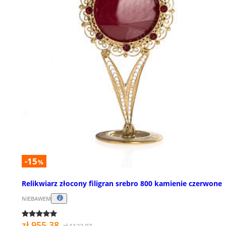
-15
%
Relikwiarz złocony filigran srebro 800 kamienie czerwone
NIEBAWEM
zł 955,38
zł 1123,97