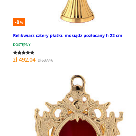
-8
%
Relikwiarz cztery płatki, mosiądz pozłacany h 22 cm
DOSTĘPNY
zł 492,04
zł 537,16