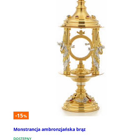
-15
%
Monstrancja ambronzjańska brąz
DOSTĘPNY