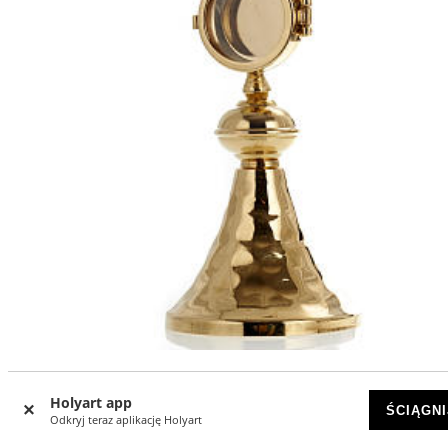
Mała monstrancja kustodium 3,5 cm
Holyart app
ŚCIĄGNI
DOSTĘPNY
Odkryj teraz aplikację Holyart