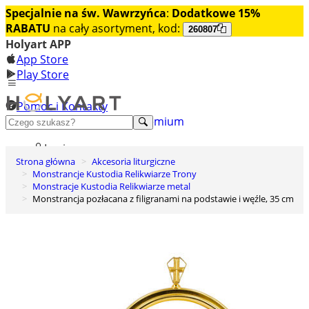
Specjalnie na św. Wawrzyńca
:
Dodatkowe 15%
RABATU
na cały asortyment, kod:
260807
Holyart APP
App Store
Play Store
Pomoc i Kontakty
+48 222 922 860
Odkryj premium
Login
Strona główna
Akcesoria liturgiczne
Lista życzeń
Monstrancje Kustodia Relikwiarze Trony
Monstracje Kustodia Relikwiarze metal
0
Monstrancja pozłacana z filigranami na podstawie i węźle, 35 cm
Koszyk