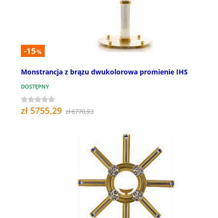
-15
%
Monstrancja z brązu dwukolorowa promienie IHS
DOSTĘPNY
zł 5755,29
zł 6770,93