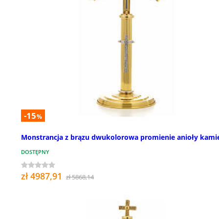
-15
%
Monstrancja z brązu dwukolorowa promienie anioły kami
DOSTĘPNY
zł 4987,91
zł 5868,14