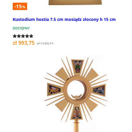
-15
%
Kustodium hostia 7.5 cm mosiądz złocony h 15 cm
DOSTĘPNY
zł 993,75
zł 1169,11