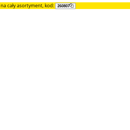
na cały asortyment, kod:
260807