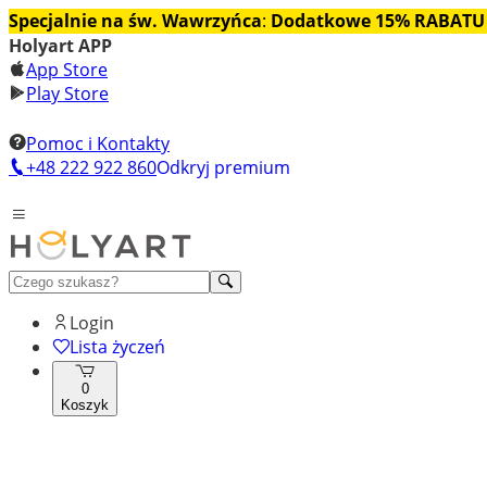
Specjalnie na św. Wawrzyńca
:
Dodatkowe 15% RABATU
Holyart APP
App Store
Play Store
Pomoc i Kontakty
+48 222 922 860
Odkryj premium
Login
Lista życzeń
0
Koszyk