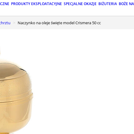
ICZNE
PRODUKTY EKSPLOATACYJNE
SPECJALNE OKAZJE
BIŻUTERIA
BOŻE N
 chrztu
Naczynko na oleje święte model Crismera 50 cc