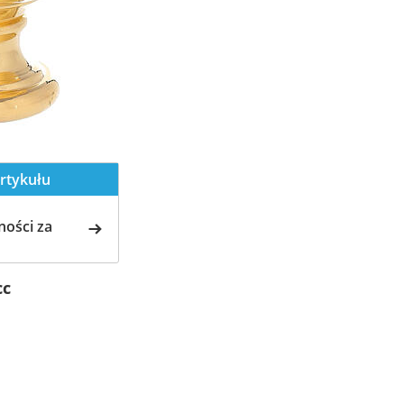
rtykułu
ości za
cc