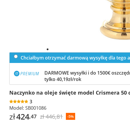
Chciałbym otrzymać darmową wysyłkę dla tego a
DARMOWE wysyłki i do 1500€ oszczędn
tylko 40,19zł/rok
Naczynko na oleje święte model Crismera 50 
3
Model:
SB001086
zł
424
zł 446,81
,47
-5%