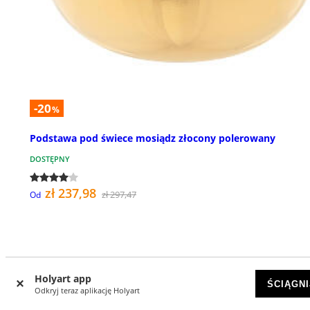
-20
%
Podstawa pod świece mosiądz złocony polerowany
DOSTĘPNY
zł 237,98
zł 297,47
Od
Holyart app
ŚCIĄGNI
Odkryj teraz aplikację Holyart
Recenzje klientów