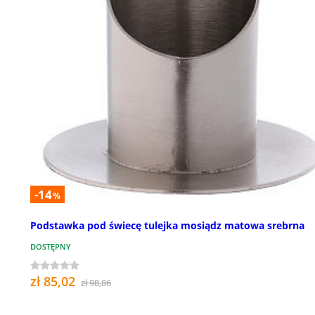
-14
%
Podstawka pod świecę tulejka mosiądz matowa srebrna
DOSTĘPNY
zł 85,02
zł 98,86