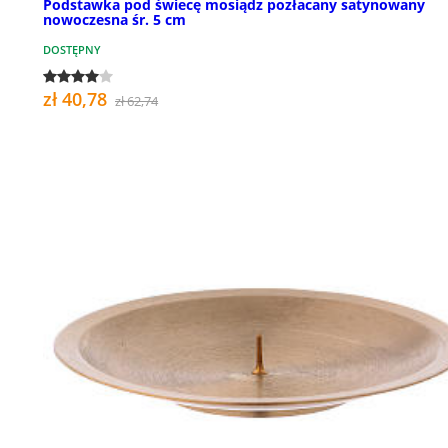
Podstawka pod świecę mosiądz pozłacany satynowany
nowoczesna śr. 5 cm
DOSTĘPNY
zł 40,78
zł 62,74