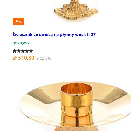
-5
%
Świecznik ze świecą na płynny wosk h 27
DOSTĘPNY
zł 510,30
zł 537,16