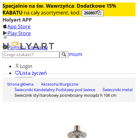
Specjalnie na św. Wawrzyńca
:
Dodatkowe 15%
RABATU
na cały asortyment, kod:
260807
Holyart APP
App Store
Play Store
Pomoc i Kontakty
+48 222 922 860
Odkryj premium
Login
Lista życzeń
Strona główna
Akcesoria liturgiczne
0
Świeczniki Kandelabry Podstawy pod świece
Świeczniki metal
Koszyk
Świecznik styl barokowy posrebrzany mosiądz h 106 cm