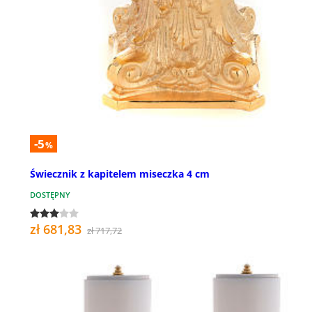
-5
%
Świecznik z kapitelem miseczka 4 cm
DOSTĘPNY
zł 681,83
zł 717,72