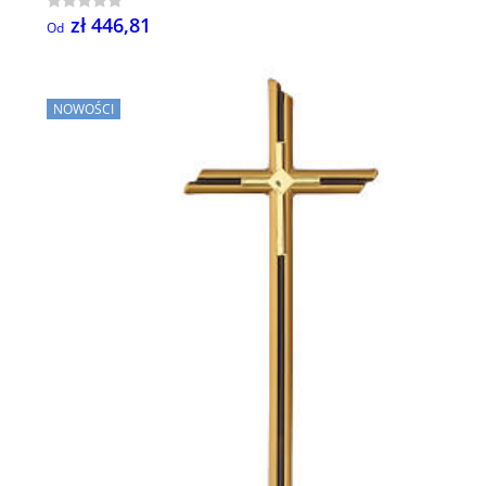
zł 446,81
Od
NOWOŚCI