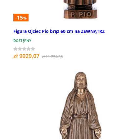
-15
%
Figura Ojciec Pio brąz 60 cm na ZEWNĄTRZ
DOSTĘPNY
zł 9929,07
zł 11 734,36