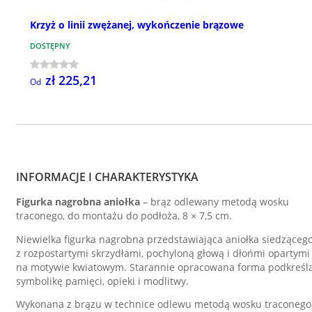
Krzyż o linii zwężanej, wykończenie brązowe
DOSTĘPNY
zł 225,21
Od
INFORMACJE I CHARAKTERYSTYKA
Figurka nagrobna aniołka
– brąz odlewany metodą wosku
traconego, do montażu do podłoża, 8 × 7,5 cm.
Niewielka figurka nagrobna przedstawiająca aniołka siedząceg
z rozpostartymi skrzydłami, pochyloną głową i dłońmi opartymi
na motywie kwiatowym. Starannie opracowana forma podkreśl
symbolikę pamięci, opieki i modlitwy.
Wykonana z brązu w technice odlewu metodą wosku traconego