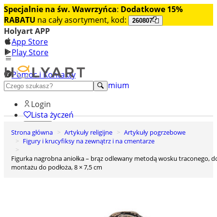
Specjalnie na św. Wawrzyńca
:
Dodatkowe 15%
RABATU
na cały asortyment, kod:
260807
Holyart APP
App Store
Play Store
Pomoc i Kontakty
+48 222 922 860
Odkryj premium
Login
Lista życzeń
Strona główna
Artykuły religijne
Artykuły pogrzebowe
0
Figury i krucyfiksy na zewnątrz i na cmentarze
Koszyk
Figurka nagrobna aniołka – brąz odlewany metodą wosku traconego, do
montażu do podłoża, 8 × 7,5 cm