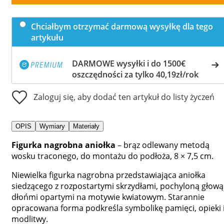
Chciałbym otrzymać darmową wysyłkę dla tego
artykułu
DARMOWE wysyłki i do 1500€
oszczędności za tylko 40,19zł/rok
Zaloguj się, aby dodać ten artykuł do listy życzeń
OPIS
Wymiary
Materiały
Figurka nagrobna aniołka
– brąz odlewany metodą
wosku traconego, do montażu do podłoża, 8 × 7,5 cm.
Niewielka figurka nagrobna przedstawiająca aniołka
siedzącego z rozpostartymi skrzydłami, pochyloną głową 
dłońmi opartymi na motywie kwiatowym. Starannie
opracowana forma podkreśla symbolikę pamięci, opieki 
modlitwy.