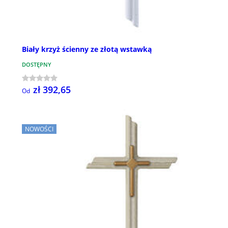
Biały krzyż ścienny ze złotą wstawką
DOSTĘPNY
zł 392,65
Od
NOWOŚCI