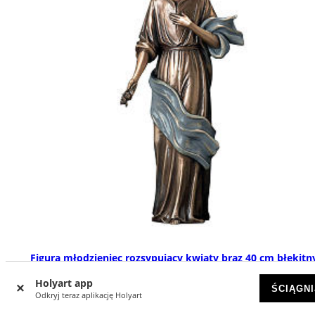
Figura młodzieniec rozsypujący kwiaty brąz 40 cm błękitn
ZEWNĄTRZ
Holyart app
ŚCIĄGNI
NA ZAMÓWIENIE
Odkryj teraz aplikację Holyart