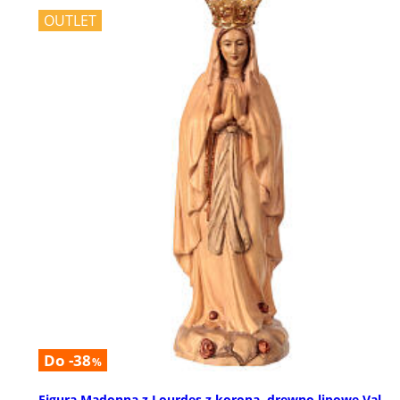
OUTLET
Do -38
%
Figura Madonna z Lourdes z koroną, drewno lipowe Val