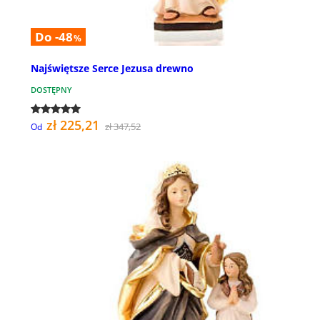
Do -48
%
Najświętsze Serce Jezusa drewno
DOSTĘPNY
zł 225,21
zł 347,52
Od