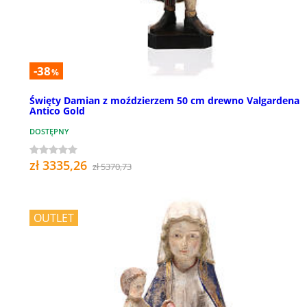
-38
%
Święty Damian z moździerzem 50 cm drewno Valgardena
Antico Gold
DOSTĘPNY
zł 3335,26
zł 5370,73
OUTLET