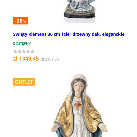
-38
%
Święty Klemens 30 cm ścier drzewny dek. eleganckie
DOSTĘPNY
zł 1349,45
zł 2161,83
OUTLET