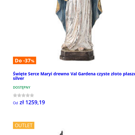
Do -37
%
Święte Serce Maryi drewno Val Gardena czyste złoto płasz
silver
DOSTĘPNY
zł 1259,19
Od
OUTLET