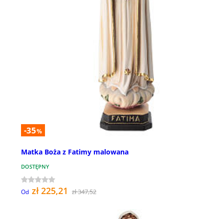
-35
%
Matka Boża z Fatimy malowana
DOSTĘPNY
zł 225,21
zł 347,52
Od