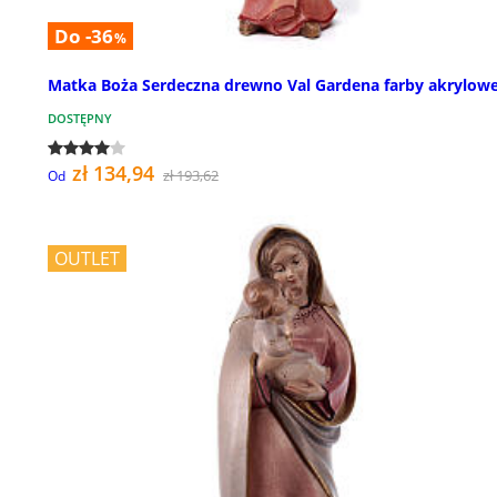
Do -36
%
Matka Boża Serdeczna drewno Val Gardena farby akrylow
DOSTĘPNY
zł 134,94
zł 193,62
Od
OUTLET