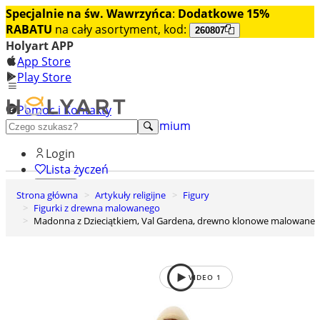
Specjalnie na św. Wawrzyńca
:
Dodatkowe 15%
RABATU
na cały asortyment, kod:
260807
Holyart APP
App Store
Play Store
Pomoc i Kontakty
+48 222 922 860
Odkryj premium
Login
Lista życzeń
Strona główna
Artykuły religijne
Figury
0
Figurki z drewna malowanego
Koszyk
Madonna z Dzieciątkiem, Val Gardena, drewno klonowe malowane
VIDEO
1