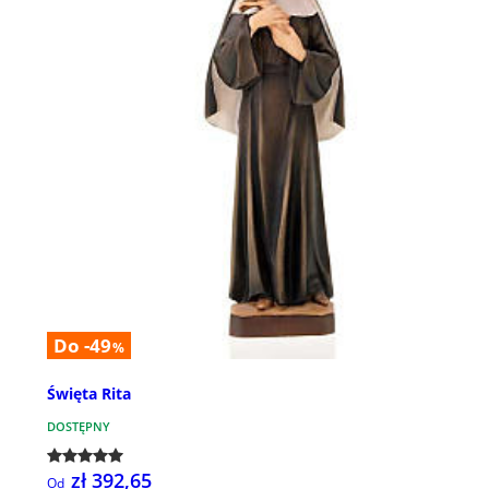
Do -49
%
Święta Rita
DOSTĘPNY
zł 392,65
Od