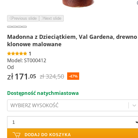
Previous slide
Next slide
Madonna z Dzieciątkiem, Val Gardena, drewno
klonowe malowane
1
Model:
ST000412
Od
zł
171
zł 324,50
,05
-47%
Dostępność natychmiastowa
WYBIERZ WYSOKOŚĆ
DODAJ DO KOSZYKA