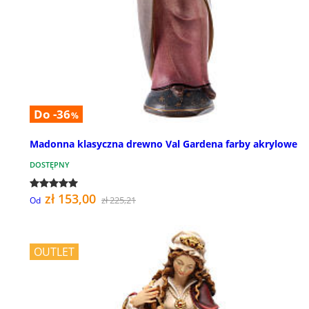
Do -36
%
Madonna klasyczna drewno Val Gardena farby akrylowe
DOSTĘPNY
zł 153,00
zł 225,21
Od
OUTLET