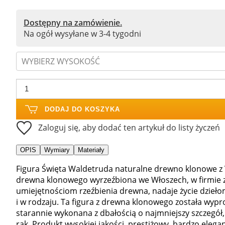
Dostępny na zamówienie.
Na ogół wysyłane w 3-4 tygodni
WYBIERZ WYSOKOŚĆ
DODAJ DO KOSZYKA
Zaloguj się, aby dodać ten artykuł do listy życzeń
OPIS
Wymiary
Materiały
Figura Święta Waldetruda naturalne drewno klonowe z 
drewna klonowego wyrzeźbiona we Włoszech, w firmie z
umiejętnościom rzeźbienia drewna, nadaje życie dzieł
i w rodzaju. Ta figura z drewna klonowego została wy
starannie wykonana z dbałością o najmniejszy szczegół,
rąk. Produkt wysokiej jakości, prestiżowy, bardzo elegan