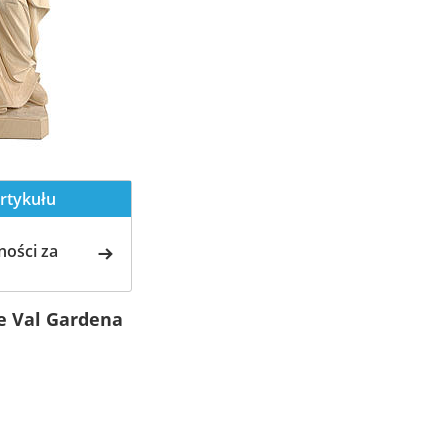
rtykułu
ości za
e Val Gardena