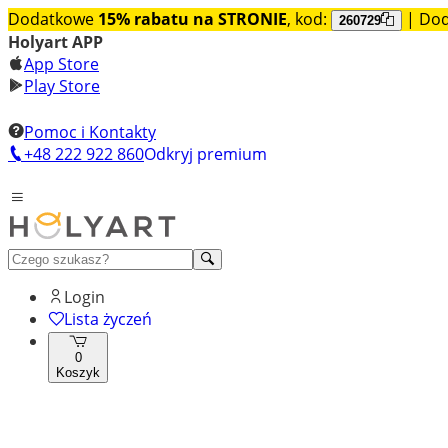
Dodatkowe
15% rabatu na STRONIE
, kod:
| Do
260729
Holyart APP
App Store
Play Store
Pomoc i Kontakty
+48 222 922 860
Odkryj premium
Login
Lista życzeń
0
Koszyk