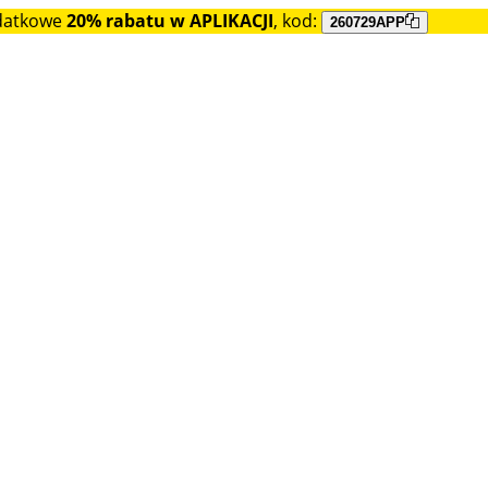
datkowe
20% rabatu w APLIKACJI
, kod:
260729APP