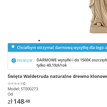
Chciałbym otrzymać darmową wysyłkę dla tego a
DARMOWE wysyłki i do 1500€ oszczędn
tylko 40,19zł/rok
Święta Waldetruda naturalne drewno klonow
0
Model:
ST000273
Od
zł
148
,48