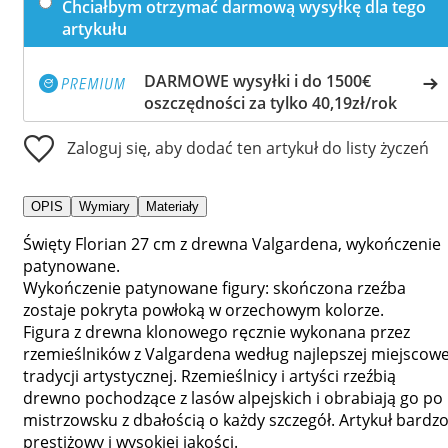
Chciałbym otrzymać darmową wysyłkę dla tego
artykułu
DARMOWE wysyłki i do 1500€
oszczędności za tylko 40,19zł/rok
Zaloguj się, aby dodać ten artykuł do listy życzeń
OPIS
Wymiary
Materiały
Święty Florian 27 cm z drewna Valgardena, wykończenie
patynowane.
Wykończenie patynowane figury: skończona rzeźba
zostaje pokryta powłoką w orzechowym kolorze.
Figura z drewna klonowego ręcznie wykonana przez
rzemieślników z Valgardena według najlepszej miejscowe
tradycji artystycznej. Rzemieślnicy i artyści rzeźbią
drewno pochodzące z lasów alpejskich i obrabiają go po
mistrzowsku z dbałością o każdy szczegół. Artykuł bardz
prestiżowy i wysokiej jakości.