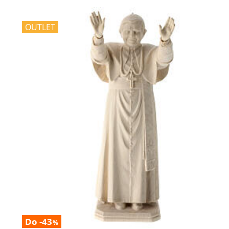
OUTLET
Do -43
%