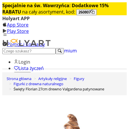
Specjalnie na św. Wawrzyńca
:
Dodatkowe 15%
RABATU
na cały asortyment, kod:
260807
Holyart APP
App Store
Play Store
Pomoc i Kontakty
+48 222 922 860
Odkryj premium
Login
Lista życzeń
Strona główna
Artykuły religijne
Figury
0
Figurki z drewna naturalnego
Koszyk
Święty Florian 27cm drewno Valgardena patynowane