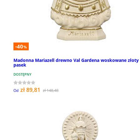
-40
%
Madonna Mariazell drewno Val Gardena woskowane złoty
pasek
DOSTĘPNY
zł 89,81
zł 148,48
Od