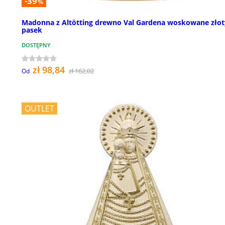
-39
%
Madonna z Altötting drewno Val Gardena woskowane złot
pasek
DOSTĘPNY
zł 98,84
zł 162,02
Od
OUTLET