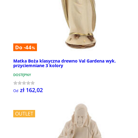
Do -44
%
Matka Boża klasyczna drewno Val Gardena wyk.
przyciemniane 3 kolory
DOSTĘPNY
zł 162,02
Od
OUTLET