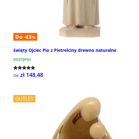
Do -43
%
święty Ojciec Pio z Pietrelciny drewno naturalne
DOSTĘPNY
zł 148,48
Od
OUTLET