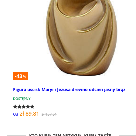
-43
%
Figura uścisk Maryi i Jezusa drewno odcień jasny brąz
DOSTĘPNY
zł 89,81
zł 157,51
Od
KTO KUPIŁ TEN ARTYKUŁ, KUPIŁ TAKŻE ...