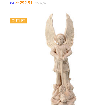
zł 292,91
zł 537,07
Od
OUTLET