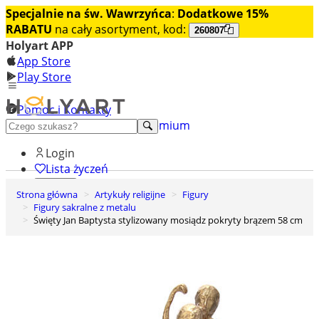
Specjalnie na św. Wawrzyńca
:
Dodatkowe 15%
RABATU
na cały asortyment, kod:
260807
Holyart APP
App Store
Play Store
Pomoc i Kontakty
+48 222 922 860
Odkryj premium
Login
Lista życzeń
Strona główna
Artykuły religijne
Figury
0
Figury sakralne z metalu
Koszyk
Święty Jan Baptysta stylizowany mosiądz pokryty brązem 58 cm