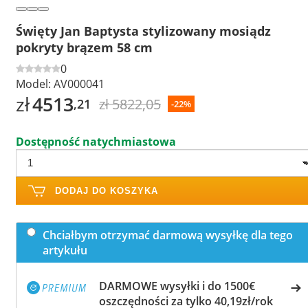
Święty Jan Baptysta stylizowany mosiądz
pokryty brązem 58 cm
0
Model:
AV000041
zł
4513
zł 5822,05
,21
-22%
Dostępność natychmiastowa
DODAJ DO KOSZYKA
Chciałbym otrzymać darmową wysyłkę dla tego
artykułu
DARMOWE wysyłki i do 1500€
oszczędności za tylko 40,19zł/rok