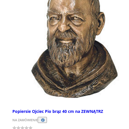
Popiersie Ojciec Pio brąz 40 cm na ZEWNĄTRZ
NA ZAMÓWIENIE