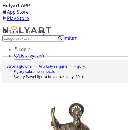
Holyart APP
App Store
Play Store
Pomoc i Kontakty
+48 222 922 860
Odkryj premium
Login
Lista życzeń
Strona główna
Artykuły religijne
Figury
0
Figury sakralne z metalu
Koszyk
Święty Paweł figura brąz pozłacany, 30 cm