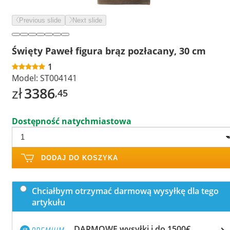
Previous slide
Next slide
Święty Paweł figura brąz pozłacany, 30 cm
1
Model:
ST004141
zł
3386
,45
Dostępność natychmiastowa
DODAJ DO KOSZYKA
Chciałbym otrzymać darmową wysyłkę dla tego
artykułu
DARMOWE wysyłki i do 1500€