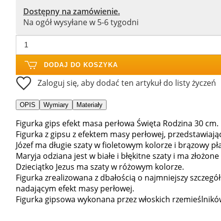
Dostępny na zamówienie.
Na ogół wysyłane w 5-6 tygodni
DODAJ DO KOSZYKA
Zaloguj się, aby dodać ten artykuł do listy życzeń
OPIS
Wymiary
Materiały
Figurka gips efekt masa perłowa Święta Rodzina 30 cm.
Figurka z gipsu z efektem masy perłowej, przedstawiaj
Józef ma długie szaty w fioletowym kolorze i brązowy pł
Maryja odziana jest w białe i błękitne szaty i ma złożon
Dzieciątko Jezus ma szaty w różowym kolorze.
Figurka zrealizowana z dbałością o najmniejszy szczeg
nadającym efekt masy perłowej.
Figurka gipsowa wykonana przez włoskich rzemieślnikó