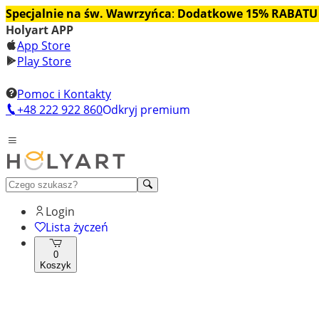
Specjalnie na św. Wawrzyńca
:
Dodatkowe 15% RABATU
Holyart APP
App Store
Play Store
Pomoc i Kontakty
+48 222 922 860
Odkryj premium
Login
Lista życzeń
0
Koszyk