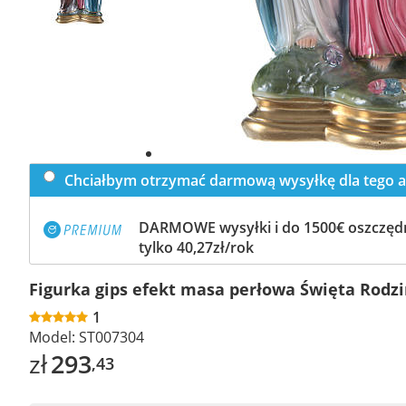
Chciałbym otrzymać darmową wysyłkę dla tego a
DARMOWE wysyłki i do 1500€ oszczędn
tylko 40,27zł/rok
Figurka gips efekt masa perłowa Święta Rodz
1
Model:
ST007304
zł
293
,43