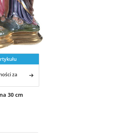
rtykułu
ości za
ina 30 cm