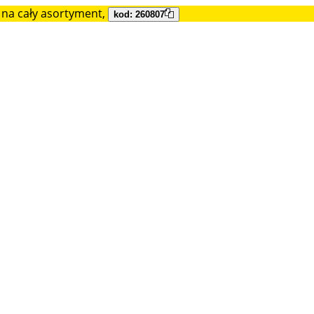
na cały asortyment,
kod: 260807