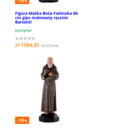
-10
%
Figura Matka Boża Fatimska 80
cm gips malowany ręcznie
Barsanti
DOSTĘPNY
zł 1984,85
zł 2215,44
-10
%