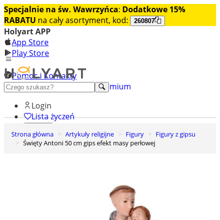
Specjalnie na św. Wawrzyńca
:
Dodatkowe 15%
RABATU
na cały asortyment, kod:
260807
Holyart APP
App Store
Play Store
Pomoc i Kontakty
+48 222 922 860
Odkryj premium
Login
Lista życzeń
Strona główna
Artykuły religijne
Figury
Figury z gipsu
0
Święty Antoni 50 cm gips efekt masy perłowej
Koszyk