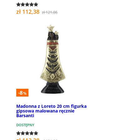
zł 112,38
zł 121,86
-8
%
Madonna z Loreto 20 cm figurka
gipsowa malowana ręcznie
Barsanti
DOSTĘPNY