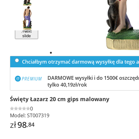
Previous
slide
Next
slide
Chciałbym otrzymać darmową wysyłkę dla tego a
DARMOWE wysyłki i do 1500€ oszczędn
tylko 40,19zł/rok
Święty Łazarz 20 cm gips malowany
0
Model:
ST007319
zł
98
,84