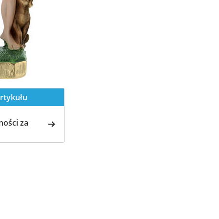
rtykułu
ości za