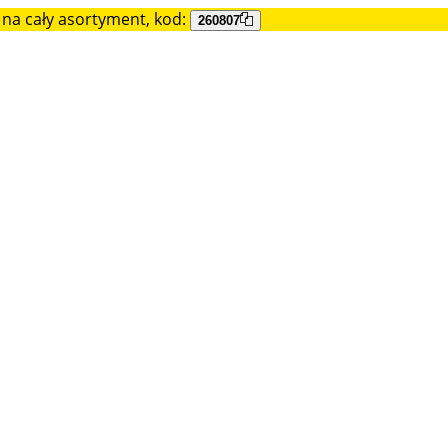
na cały asortyment, kod:
260807