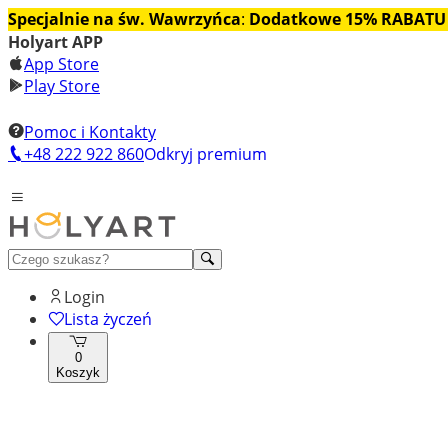
Specjalnie na św. Wawrzyńca
:
Dodatkowe 15% RABATU
Holyart APP
App Store
Play Store
Pomoc i Kontakty
+48 222 922 860
Odkryj premium
Login
Lista życzeń
0
Koszyk