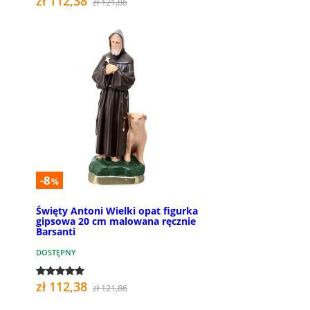
zł 112,38
zł 121,86
-8
%
Święty Antoni Wielki opat figurka
gipsowa 20 cm malowana ręcznie
Barsanti
DOSTĘPNY
zł 112,38
zł 121,86