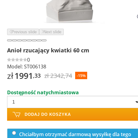
Previous slide
Next slide
Anioł rzucający kwiatki 60 cm
0
Model:
ST006138
zł
1991
zł 2342,74
,33
-15%
Dostępność natychmiastowa
DODAJ DO KOSZYKA
Chciałbym otrzymać darmową wysyłkę dla tego