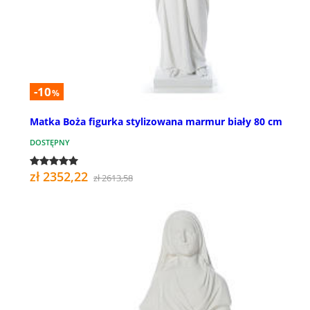
-10
%
Matka Boża figurka stylizowana marmur biały 80 cm
DOSTĘPNY
zł 2352,22
zł 2613,58