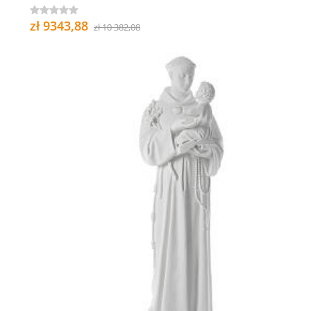
zł 9343,88
zł 10 382,08