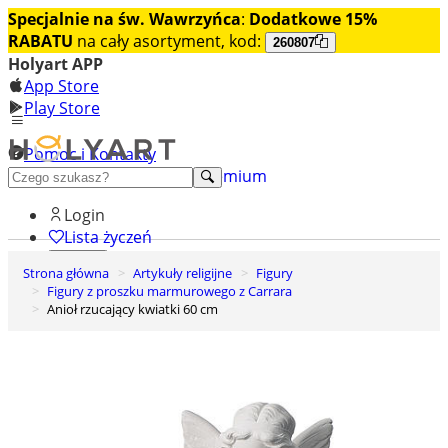
Specjalnie na św. Wawrzyńca
:
Dodatkowe 15%
RABATU
na cały asortyment, kod:
260807
Holyart APP
App Store
Play Store
Pomoc i Kontakty
+48 222 922 860
Odkryj premium
Login
Lista życzeń
Strona główna
Artykuły religijne
Figury
0
Figury z proszku marmurowego z Carrara
Koszyk
Anioł rzucający kwiatki 60 cm