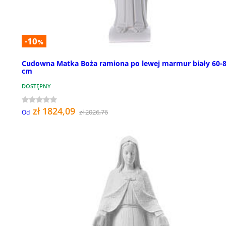
-10
%
Cudowna Matka Boża ramiona po lewej marmur biały 60-
cm
DOSTĘPNY
zł 1824,09
zł 2026,76
Od