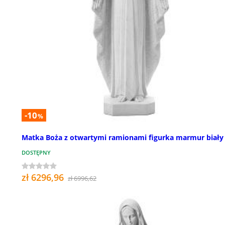
-10
%
Matka Boża z otwartymi ramionami figurka marmur biały
DOSTĘPNY
zł 6296,96
zł 6996,62