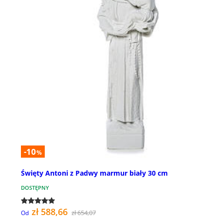
-10
%
Święty Antoni z Padwy marmur biały 30 cm
DOSTĘPNY
zł 588,66
zł 654,07
Od