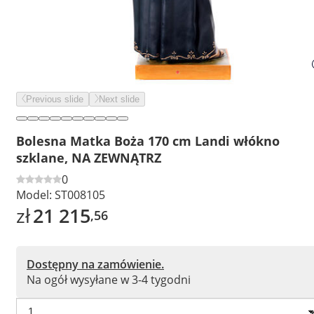
Previous slide
Next slide
Bolesna Matka Boża 170 cm Landi włókno
szklane, NA ZEWNĄTRZ
0
Model:
ST008105
zł
21 215
,56
Dostępny na zamówienie.
Na ogół wysyłane w 3-4 tygodni