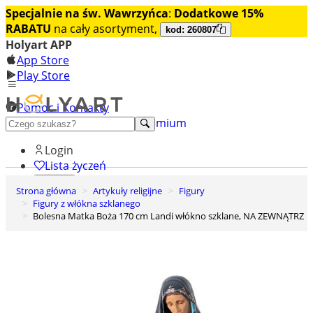
Specjalnie na św. Wawrzyńca
:
Dodatkowe 15%
RABATU
na cały asortyment,
kod: 260807
Holyart APP
App Store
Play Store
Pomoc i Kontakty
+48 222 922 860
Odkryj premium
Login
Lista życzeń
Strona główna
Artykuły religijne
Figury
0
Figury z włókna szklanego
Koszyk
Bolesna Matka Boża 170 cm Landi włókno szklane, NA ZEWNĄTRZ