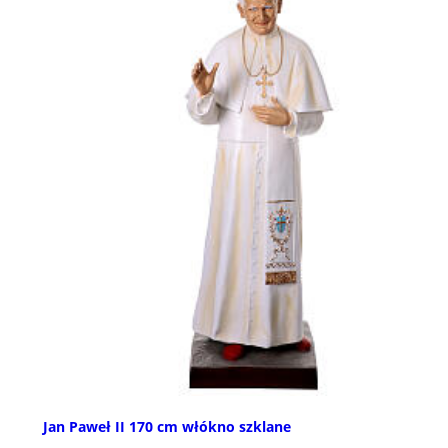
Jan Paweł II 170 cm włókno szklane