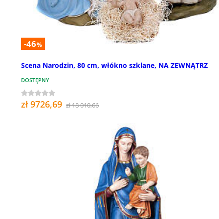
-46
%
Scena Narodzin, 80 cm, włókno szklane, NA ZEWNĄTRZ
DOSTĘPNY
zł 9726,69
zł 18 010,66