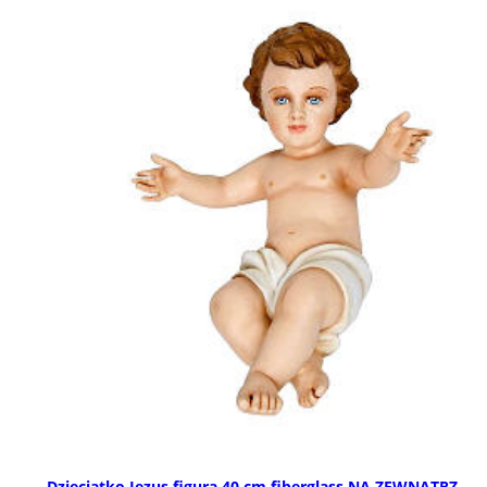
Dzieciątko Jezus figura 40 cm fiberglass NA ZEWNĄTRZ