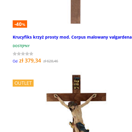
-40
%
Krucyfiks krzyż prosty mod. Corpus malowany valgardena
DOSTĘPNY
zł 379,34
zł 628,46
Od
OUTLET