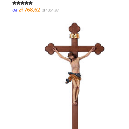
zł 768,62
zł 1351,87
Od