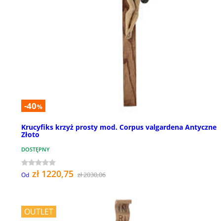
-40
%
Krucyfiks krzyż prosty mod. Corpus valgardena Antyczne
Złoto
DOSTĘPNY
zł 1220,75
zł 2030,06
Od
OUTLET