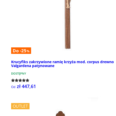
Do -25
%
Krucyfiks zakrzywione ramię krzyża mod. corpus drewno
Valgardena patynowane
DOSTĘPNY
zł 447,61
Od
OUTLET