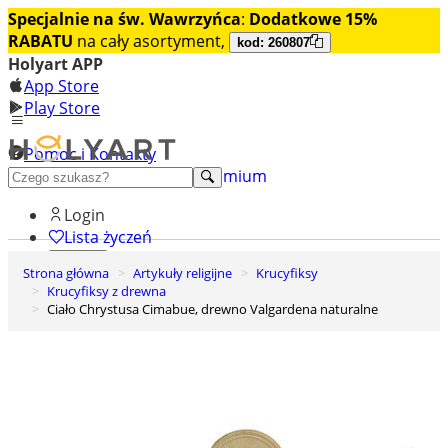
Specjalnie na św. Wawrzyńca
:
Dodatkowe 15%
RABATU
na cały asortyment,
kod: 260807
Holyart APP
App Store
Play Store
Pomoc i Kontakty
+48 222 922 860
Odkryj premium
Login
Lista życzeń
Strona główna
Artykuły religijne
Krucyfiksy
0
Krucyfiksy z drewna
Koszyk
Ciało Chrystusa Cimabue, drewno Valgardena naturalne