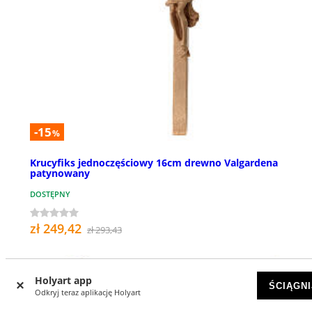
-15
%
Krucyfiks jednoczęściowy 16cm drewno Valgardena
patynowany
DOSTĘPNY
zł 249,42
zł 293,43
Holyart app
OUTLET
ŚCIĄGNI
Odkryj teraz aplikację Holyart