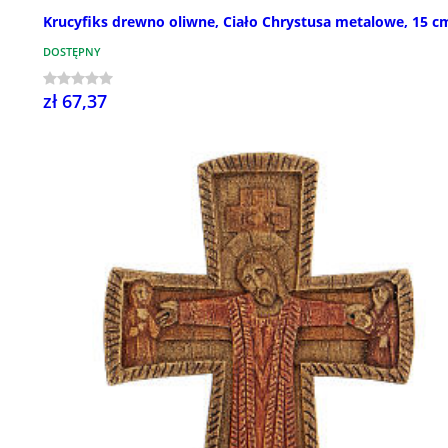
Krucyfiks drewno oliwne, Ciało Chrystusa metalowe, 15 c
DOSTĘPNY
zł 67,37