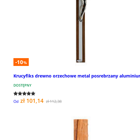
-10
%
Krucyfiks drewno orzechowe metal posrebrzany aluminiu
DOSTĘPNY
zł 101,14
zł 112,38
Od