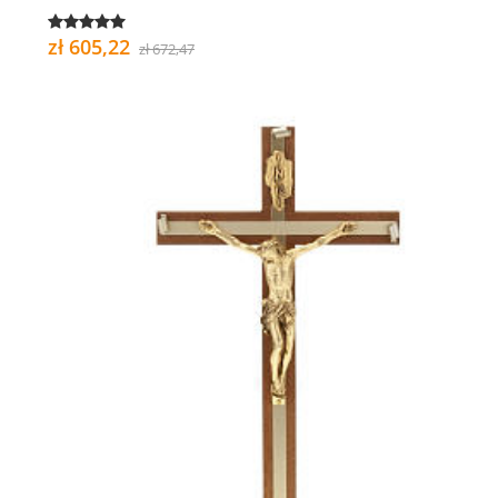
zł 605,22
zł 672,47