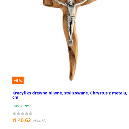
-9
%
Krucyfiks drewno oliwne, stylizowane, Chrystus z metalu, 
cm
DOSTĘPNY
zł 40,62
zł 44,68