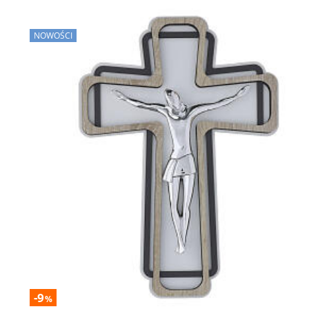
NOWOŚCI
-9
%