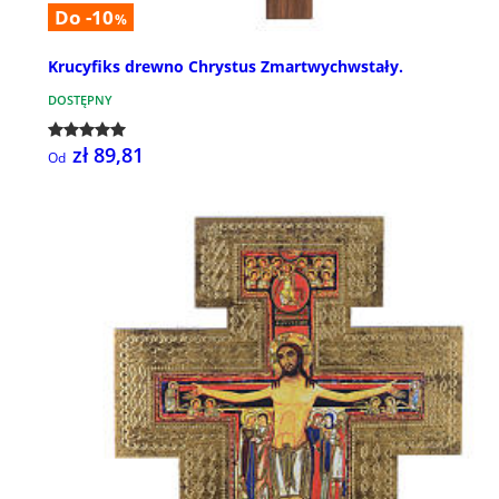
Do -10
%
Krucyfiks drewno Chrystus Zmartwychwstały.
DOSTĘPNY
zł 89,81
Od