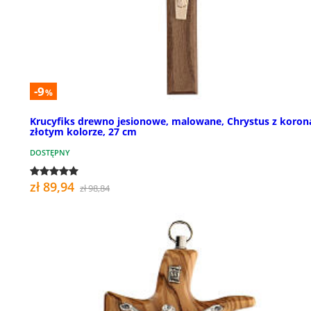
-9
%
Krucyfiks drewno jesionowe, malowane, Chrystus z koron
złotym kolorze, 27 cm
DOSTĘPNY
zł 89,94
zł 98,84