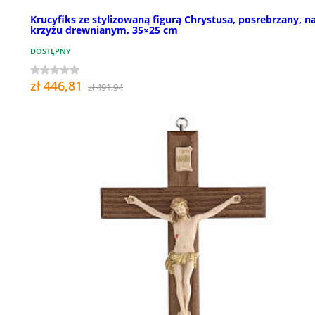
Krucyfiks ze stylizowaną figurą Chrystusa, posrebrzany, n
krzyżu drewnianym, 35×25 cm
DOSTĘPNY
zł 446,81
zł 491,94