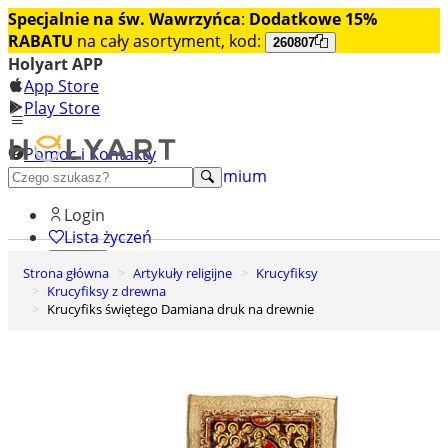
Specjalnie na św. Wawrzyńca
:
Dodatkowe 15%
RABATU
na cały asortyment, kod:
260807
Holyart APP
App Store
Play Store
Pomoc i Kontakty
+48 222 922 860
Odkryj premium
Login
Lista życzeń
Strona główna
Artykuły religijne
Krucyfiksy
0
Krucyfiksy z drewna
Koszyk
Krucyfiks świętego Damiana druk na drewnie