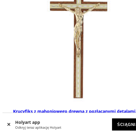
Krucyfiks z mahoniowego drewna z pozłacanymi detalami
postać Chrystusa w reliefie, 25 cm
Holyart app
ŚCIĄGNI
DOSTĘPNY
Odkryj teraz aplikację Holyart