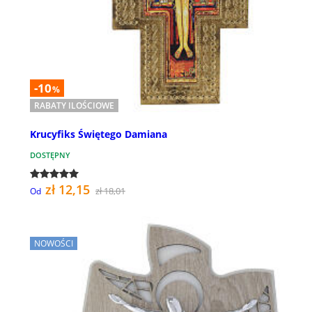
-10
%
RABATY ILOŚCIOWE
Krucyfiks Świętego Damiana
DOSTĘPNY
zł 12,15
zł 18,01
Od
NOWOŚCI