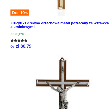
Do -10
%
Krucyfiks drewno orzechowe metal pozłacany ze wstawk
aluminiowymi.
DOSTĘPNY
zł 80,79
Od