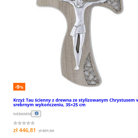
-9
%
Krzyż Tau ścienny z drewna ze stylizowanym Chrystusem 
srebrnym wykończeniu, 35×25 cm
NIEBAWEM
zł 446,81
zł 491,94