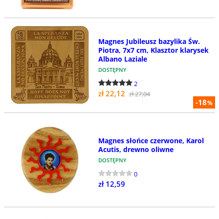
Magnes Jubileusz bazylika Św.
Piotra, 7x7 cm, Klasztor klarysek
Albano Laziale
DOSTĘPNY
2
zł 22,12
zł 27,04
-18
%
Magnes słońce czerwone, Karol
Acutis, drewno oliwne
DOSTĘPNY
0
zł 12,59