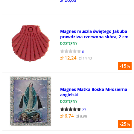
zł 26,63
Magnes muszla świętego Jakuba
prawdziwa czerwona skóra, 2 cm
DOSTĘPNY
0
zł 12,24
zł 14,40
-15
%
Magnes Matka Boska Miłosierna
angielski
DOSTĘPNY
27
zł 6,74
zł 8,98
-25
%