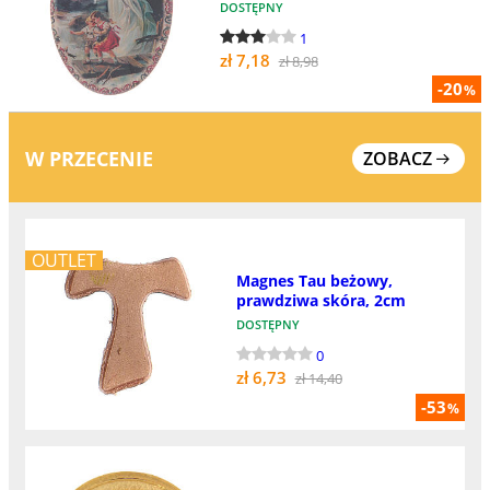
DOSTĘPNY
1
zł 7,18
zł 8,98
-20
%
W PRZECENIE
ZOBACZ
OUTLET
Magnes Tau beżowy,
prawdziwa skóra, 2cm
DOSTĘPNY
0
zł 6,73
zł 14,40
-53
%