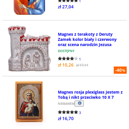
1
zł 27,04
Magnes z terakoty z Deruty
Zamek kolor biały i czerwony
oraz scena narodzin Jezusa
DOSTĘPNY
1
zł 10,26
zł 17,11
-40
%
Magnes rosja plexiglass Jestem z
Tobą i nikt przeciwko 10 X 7
NIEBAWEM
3
zł 16,70