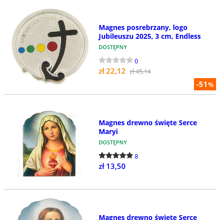
Magnes posrebrzany, logo
Jubileuszu 2025, 3 cm, Endless
DOSTĘPNY
0
zł 22,12
zł 45,14
-51
%
Magnes drewno święte Serce
Maryi
DOSTĘPNY
8
zł 13,50
Magnes drewno święte Serce