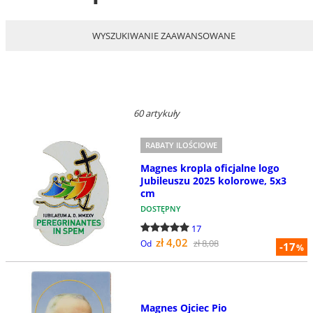
WYSZUKIWANIE ZAAWANSOWANE
60 artykuły
RABATY ILOŚCIOWE
Magnes kropla oficjalne logo
Jubileuszu 2025 kolorowe, 5x3
cm
DOSTĘPNY
17
zł 4,02
zł 8,08
Od
-17
%
Magnes Ojciec Pio