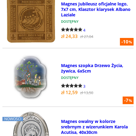
Magnes Jubileusz oficjalne logo,
7x7 cm, Klasztor klarysek Albano
Laziale
DOSTĘPNY
4
zł 24,33
zł 27,04
-10
%
Magnes szopka Drzewo Życia,
żywica, 6x5cm
DOSTĘPNY
3
zł 12,59
zł 13,50
-7
%
NOWOŚCI
Magnes owalny w kolorze
srebrnym z wizerunkiem Karola
Acutisa, 40x30cm