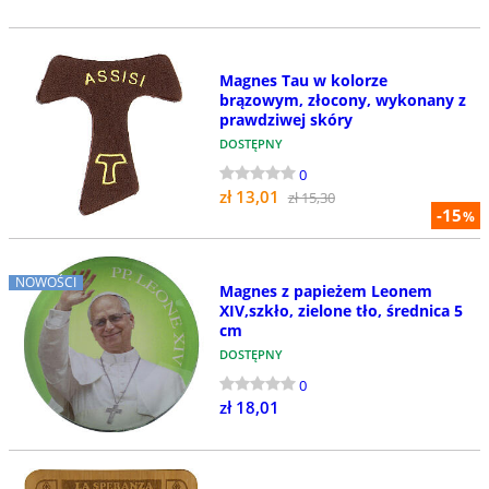
Magnes Tau w kolorze
brązowym, złocony, wykonany z
prawdziwej skóry
DOSTĘPNY
0
zł 13,01
zł 15,30
-15
%
NOWOŚCI
Magnes z papieżem Leonem
XIV,szkło, zielone tło, średnica 5
cm
DOSTĘPNY
0
zł 18,01