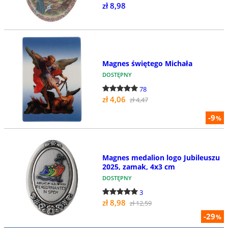
zł 8,98
Magnes świętego Michała
DOSTĘPNY
78
zł 4,06
zł 4,47
-9
%
Magnes medalion logo Jubileuszu
2025, zamak, 4x3 cm
DOSTĘPNY
3
zł 8,98
zł 12,59
-29
%