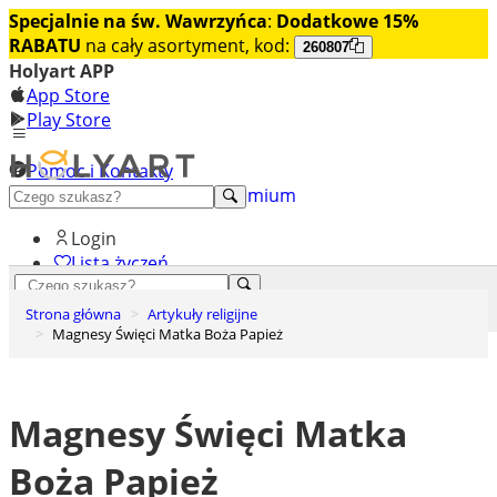
Specjalnie na św. Wawrzyńca
:
Dodatkowe 15%
RABATU
na cały asortyment, kod:
260807
Holyart APP
App Store
Play Store
Pomoc i Kontakty
+48 222 922 860
Odkryj premium
Login
Lista życzeń
0
Strona główna
Artykuły religijne
Koszyk
Magnesy Święci Matka Boża Papież
Magnesy Święci Matka
Boża Papież