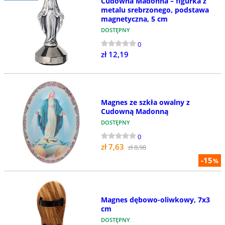
Cudowna Madonna – figurka z
metalu srebrzonego, podstawa
magnetyczna, 5 cm
DOSTĘPNY
0
zł 12,19
Magnes ze szkła owalny z
Cudowną Madonną
DOSTĘPNY
0
zł 7,63
zł 8,98
-15
%
Magnes dębowo-oliwkowy, 7x3
cm
DOSTĘPNY