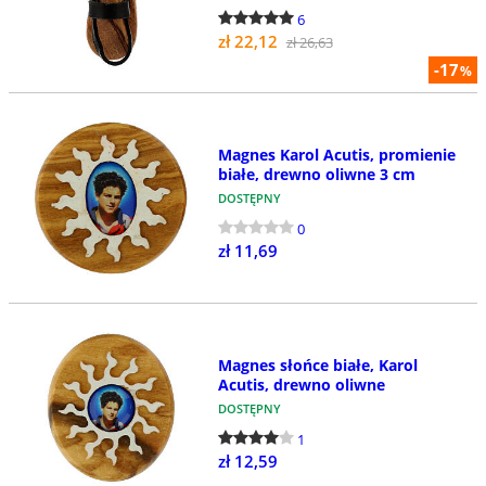
6
zł 22,12
zł 26,63
-17
%
Magnes Karol Acutis, promienie
białe, drewno oliwne 3 cm
DOSTĘPNY
0
zł 11,69
Magnes słońce białe, Karol
Acutis, drewno oliwne
DOSTĘPNY
1
zł 12,59