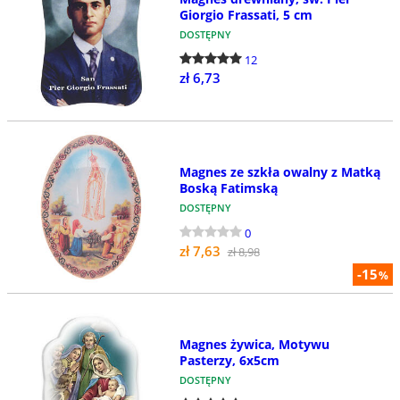
Giorgio Frassati, 5 cm
DOSTĘPNY
12
zł 6,73
Magnes ze szkła owalny z Matką
Boską Fatimską
DOSTĘPNY
0
zł 7,63
zł 8,98
-15
%
Magnes żywica, Motywu
Pasterzy, 6x5cm
DOSTĘPNY