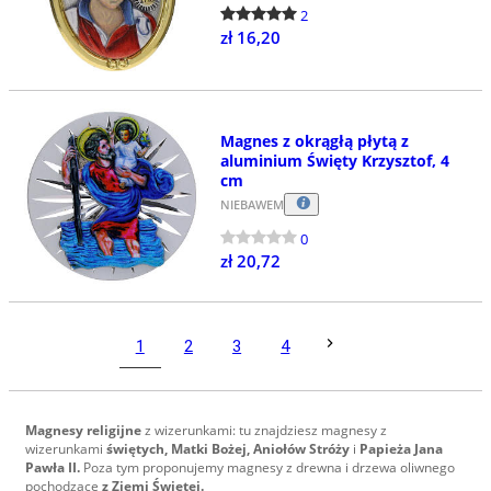
2
zł 16,20
Magnes z okrągłą płytą z
aluminium Święty Krzysztof, 4
cm
NIEBAWEM
0
zł 20,72
1
2
3
4
Magnesy religijne
z wizerunkami: tu znajdziesz magnesy z
wizerunkami
świętych, Matki Bożej, Aniołów Stróży
i
Papieża Jana
Pawła II.
Poza tym proponujemy magnesy z drewna i drzewa oliwnego
pochodzące
z Ziemi Świętej.