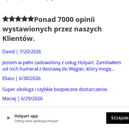
Ponad
7000
opinii
wystawionych przez naszych
Klientów.
David
|
7/20/2026
Jestem w pełni zadowolony z usług Holyart. Zamówiłem
od nich humerał z dostawą do Węgier, który mogę...
Eliasz
|
6/30/2026
Super obsługa i szybkie bezpieczne dostarczenie.
Maciej
|
6/29/2026
Firma godna polecenia. Bardzo szybka wysyłka. Wszystko
dotarło w całości.
Holyart app
ŚCIĄGNI
Odkryj teraz aplikację Holyart
Adam O.
|
6/24/2026