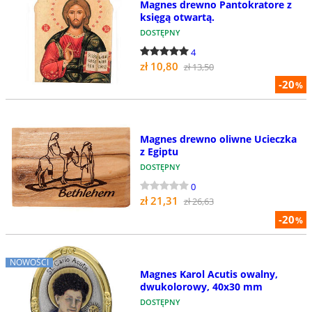
Magnes drewno Pantokratore z
księgą otwartą.
DOSTĘPNY
4
zł 10,80
zł 13,50
-20
%
Magnes drewno oliwne Ucieczka
z Egiptu
DOSTĘPNY
0
zł 21,31
zł 26,63
-20
%
NOWOŚCI
Magnes Karol Acutis owalny,
dwukolorowy, 40x30 mm
DOSTĘPNY