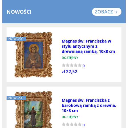
NOWOŚCI
ZOBACZ
NOWOŚCI
Magnes św. Franciszka w
stylu antycznym z
drewnianą ramką, 10x8 cm
DOSTĘPNY
0
zł 22,52
NOWOŚCI
Magnes św. Franciszka z
barokową ramką z drewna,
10×8 cm
DOSTĘPNY
0