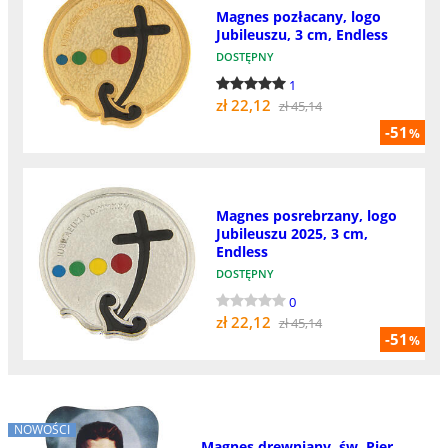
Magnes pozłacany, logo
Jubileuszu, 3 cm, Endless
DOSTĘPNY
1
zł 22,12
zł 45,14
-51
%
Magnes posrebrzany, logo
Jubileuszu 2025, 3 cm,
Endless
DOSTĘPNY
0
zł 22,12
zł 45,14
-51
%
NOWOŚCI
Magnes drewniany, św. Pier