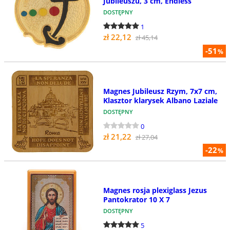
Jubileuszu, 3 cm, Endless
DOSTĘPNY
1
zł 22,12
zł 45,14
-51
%
Magnes Jubileusz Rzym, 7x7 cm,
Klasztor klarysek Albano Laziale
DOSTĘPNY
0
zł 21,22
zł 27,04
-22
%
Magnes rosja plexiglass Jezus
Pantokrator 10 X 7
DOSTĘPNY
5