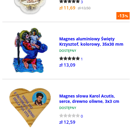
3
zł 11,69
zł 13,50
-13
%
Magnes aluminiowy Święty
Krzysztof, kolorowy, 35x30 mm
DOSTĘPNY
1
zł 13,09
Magnes słowa Karol Acutis,
serce, drewno oliwne, 3x3 cm
DOSTĘPNY
0
zł 12,59