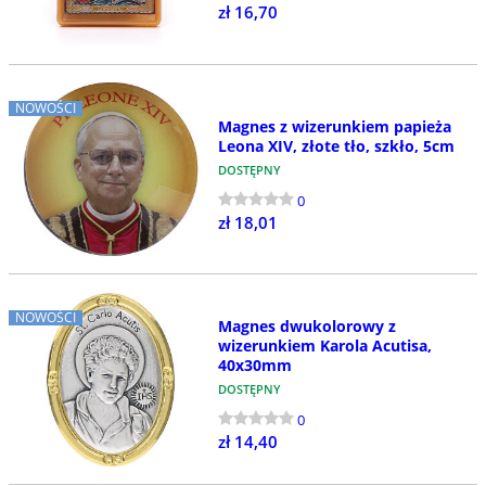
zł 16,70
NOWOŚCI
Magnes z wizerunkiem papieża
Leona XIV, złote tło, szkło, 5cm
DOSTĘPNY
0
zł 18,01
NOWOŚCI
Magnes dwukolorowy z
wizerunkiem Karola Acutisa,
40x30mm
DOSTĘPNY
0
zł 14,40