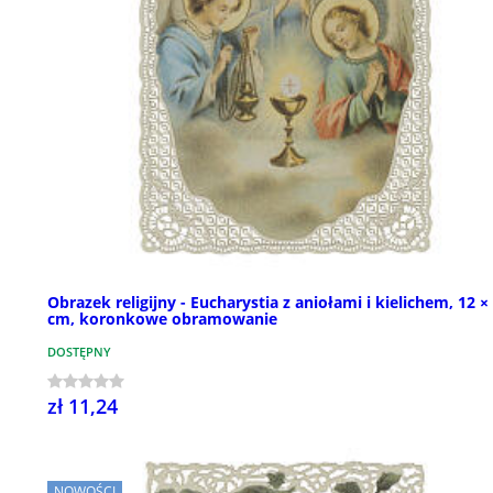
Obrazek religijny - Eucharystia z aniołami i kielichem, 12 ×
cm, koronkowe obramowanie
DOSTĘPNY
zł 11,24
NOWOŚCI