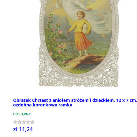
Obrazek Chrzest z aniołem stróżem i dzieckiem, 12 x 7 cm
ozdobna koronkowa ramka
DOSTĘPNY
zł 11,24