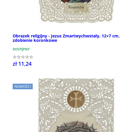
Obrazek religijny - Jezus Zmartwychwstały, 12×7 cm,
zdobienie koronkowe
DOSTĘPNY
zł 11,24
NOWOŚCI