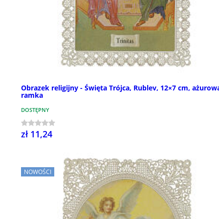
Obrazek religijny - Święta Trójca, Rublev, 12×7 cm, ażurow
ramka
DOSTĘPNY
zł 11,24
NOWOŚCI