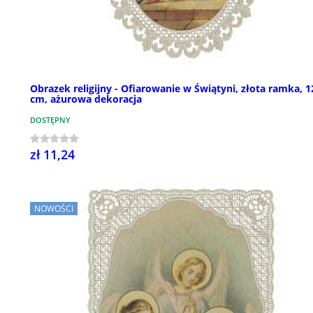
Obrazek religijny - Ofiarowanie w Świątyni, złota ramka, 
cm, ażurowa dekoracja
DOSTĘPNY
zł 11,24
NOWOŚCI