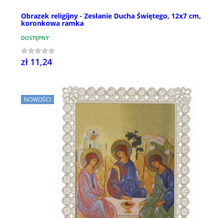
Obrazek religijny - Zesłanie Ducha Świętego, 12x7 cm,
koronkowa ramka
DOSTĘPNY
zł 11,24
NOWOŚCI