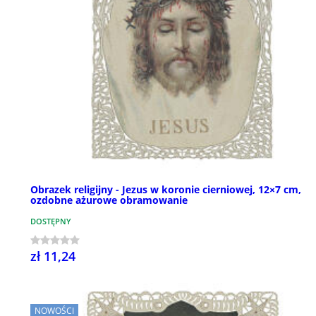
Obrazek religijny - Jezus w koronie cierniowej, 12×7 cm,
ozdobne ażurowe obramowanie
DOSTĘPNY
zł 11,24
NOWOŚCI