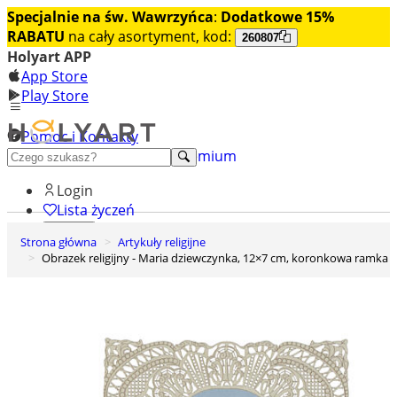
Specjalnie na św. Wawrzyńca
:
Dodatkowe 15%
RABATU
na cały asortyment, kod:
260807
Holyart APP
App Store
Play Store
Pomoc i Kontakty
+48 222 922 860
Odkryj premium
Login
Lista życzeń
Strona główna
Artykuły religijne
0
Obrazek religijny - Maria dziewczynka, 12×7 cm, koronkowa ramka
Koszyk