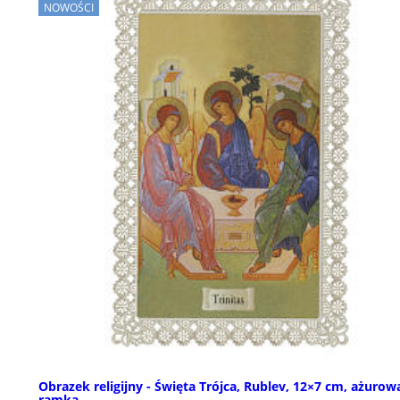
NOWOŚCI
Obrazek religijny - Święta Trójca, Rublev, 12×7 cm, ażurow
ramka