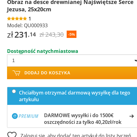
Obraz na desce drewnianej Najświętsze Serce
Jezusa, 25x20cm
1
Model:
QU000933
zł
231
zł 243,30
,14
-5%
Dostępność natychmiastowa
DODAJ DO KOSZYKA
Chciałbym otrzymać darmową wysyłkę dla tego
artykułu
DARMOWE wysyłki i do 1500€
oszczędności za tylko 40,20zł/rok
Zaloguj się, aby dodać ten artykuł do listy życzeń