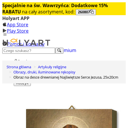
Specjalnie na św. Wawrzyńca
:
Dodatkowe 15%
RABATU
na cały asortyment, kod:
260807
Holyart APP
App Store
Play Store
Pomoc i Kontakty
+48 222 922 860
Odkryj premium
Login
Strona główna
Artykuły religijne
Lista życzeń
Obrazy, druki, iluminowane rękopisy
Obraz na desce drewnianej Najświętsze Serce Jezusa, 25x20cm
0
Koszyk