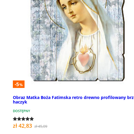
-5
%
Obraz Matka Boża Fatimska retro drewno profilowany brz
haczyk
DOSTĘPNY
zł 42,83
zł 45,09