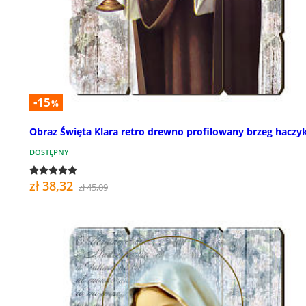
-15
%
Obraz Święta Klara retro drewno profilowany brzeg haczy
DOSTĘPNY
zł 38,32
zł 45,09