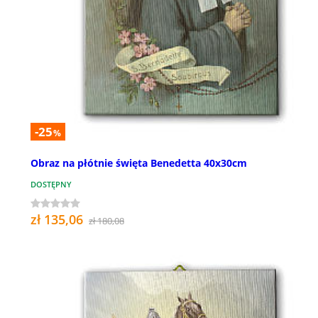
-25
%
Obraz na płótnie święta Benedetta 40x30cm
DOSTĘPNY
zł 135,06
zł 180,08