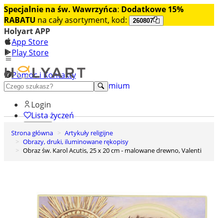
Specjalnie na św. Wawrzyńca
:
Dodatkowe 15%
RABATU
na cały asortyment, kod:
260807
Holyart APP
App Store
Play Store
Pomoc i Kontakty
+48 222 922 860
Odkryj premium
Login
Lista życzeń
Strona główna
Artykuły religijne
0
Obrazy, druki, iluminowane rękopisy
Koszyk
Obraz św. Karol Acutis, 25 x 20 cm - malowane drewno, Valenti