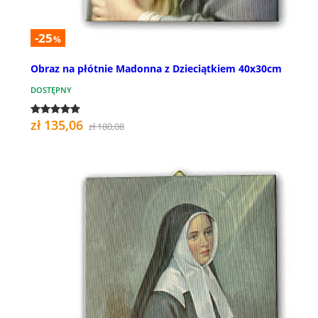
-25
%
Obraz na płótnie Madonna z Dzieciątkiem 40x30cm
DOSTĘPNY
zł 135,06
zł 180,08