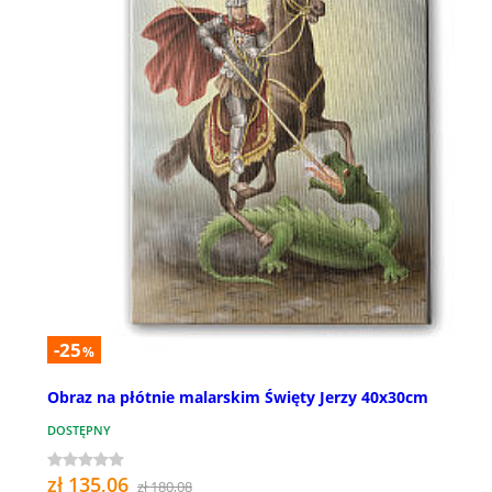
-25
%
Obraz na płótnie malarskim Święty Jerzy 40x30cm
DOSTĘPNY
zł 135,06
zł 180,08