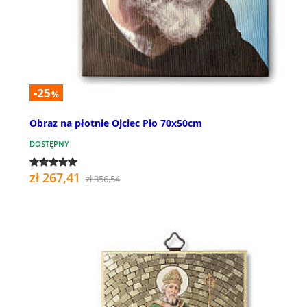
-25
%
Obraz na płotnie Ojciec Pio 70x50cm
DOSTĘPNY
zł 267,41
zł 356,54