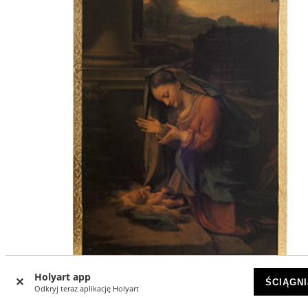
Holyart app
ŚCIĄGNI
Odkryj teraz aplikację Holyart
Obraz druk na drewnie Narodziny Jezusa