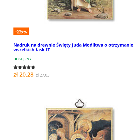
-25
%
Nadruk na drewnie Święty Juda Modlitwa o otrzymanie
wszelkich łask IT
DOSTĘPNY
zł 20,28
zł 27,03