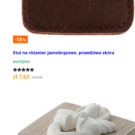
-15
%
Etui na różaniec jasnobrązowe, prawdziwa skóra
DOSTĘPNY
zł 7,63
zł 8,98