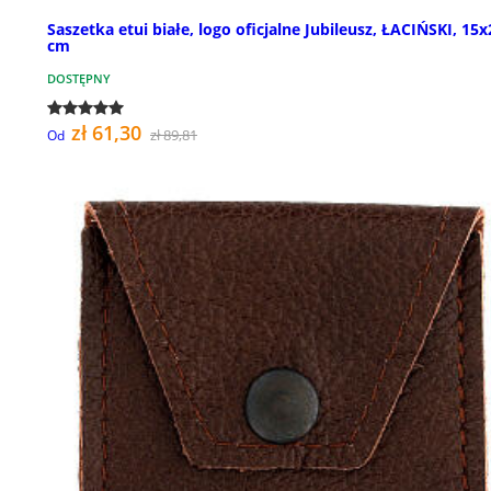
Saszetka etui białe, logo oficjalne Jubileusz, ŁACIŃSKI, 15x
cm
DOSTĘPNY
zł 61,30
zł 89,81
Od