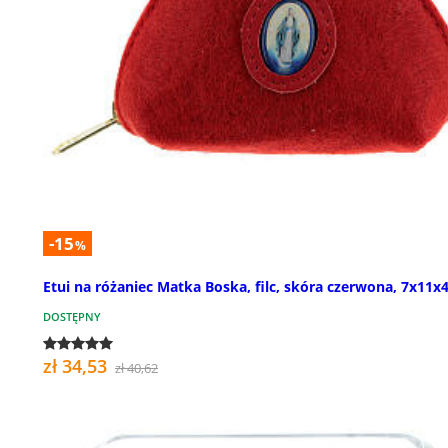
-15
%
Etui na różaniec Matka Boska, filc, skóra czerwona, 7x11x
DOSTĘPNY
zł 34,53
zł 40,62