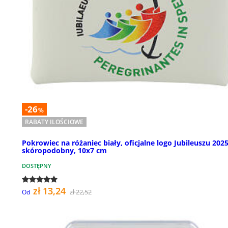
-26
%
RABATY ILOŚCIOWE
Pokrowiec na różaniec biały, oficjalne logo Jubileuszu 2025
skóropodobny, 10x7 cm
DOSTĘPNY
zł 13,24
zł 22,52
Od