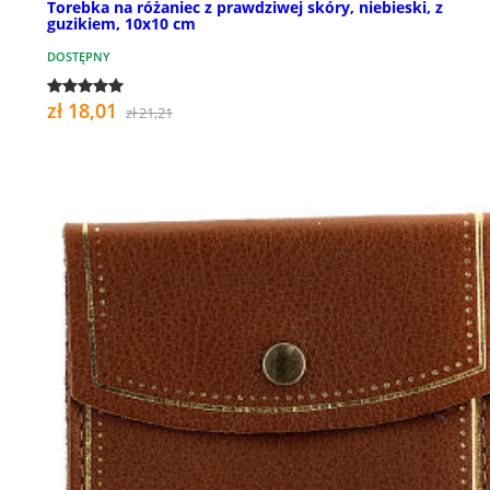
Torebka na różaniec z prawdziwej skóry, niebieski, z
guzikiem, 10x10 cm
DOSTĘPNY
zł 18,01
zł 21,21