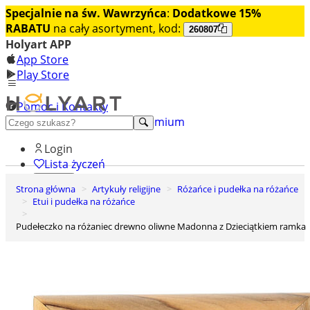
Specjalnie na św. Wawrzyńca
:
Dodatkowe 15%
RABATU
na cały asortyment, kod:
260807
Holyart APP
App Store
Play Store
Pomoc i Kontakty
+48 222 922 860
Odkryj premium
Login
Lista życzeń
Strona główna
Artykuły religijne
Różańce i pudełka na różańce
0
Etui i pudełka na różańce
Koszyk
Pudełeczko na różaniec drewno oliwne Madonna z Dzieciątkiem ramka