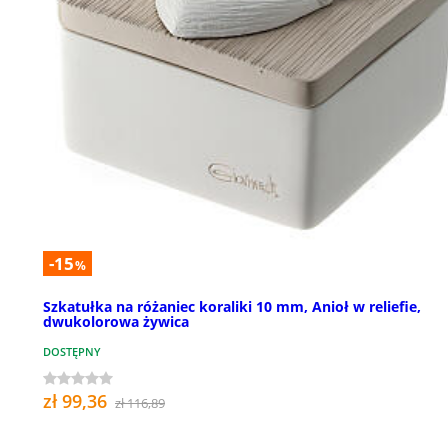
-15
%
Szkatułka na różaniec koraliki 10 mm, Anioł w reliefie,
dwukolorowa żywica
DOSTĘPNY
zł 99,36
zł 116,89