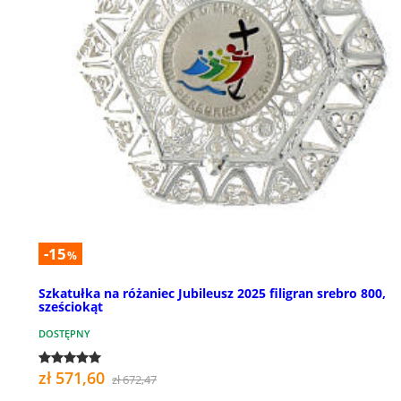
-15
%
Szkatułka na różaniec Jubileusz 2025 filigran srebro 800,
sześciokąt
DOSTĘPNY
zł 571,60
zł 672,47