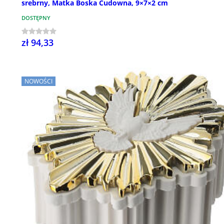
srebrny, Matka Boska Cudowna, 9×7×2 cm
DOSTĘPNY
zł 94,33
NOWOŚCI