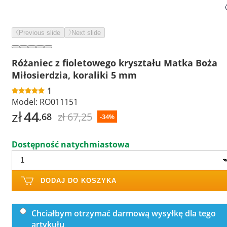
Previous slide
Next slide
Różaniec z fioletowego kryształu Matka Boża
Miłosierdzia, koraliki 5 mm
1
Model:
RO011151
zł
44
zł 67,25
,68
-34%
Dostępność natychmiastowa
DODAJ DO KOSZYKA
Chciałbym otrzymać darmową wysyłkę dla tego
artykułu