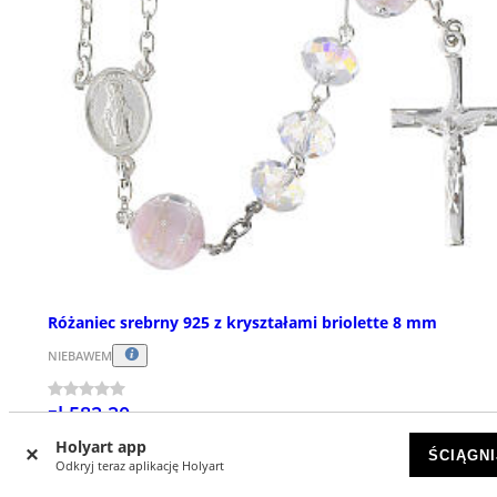
Różaniec srebrny 925 z kryształami briolette 8 mm
NIEBAWEM
zł 582,20
Holyart app
ŚCIĄGNI
Odkryj teraz aplikację Holyart