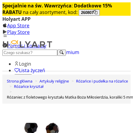
Specjalnie na św. Wawrzyńca
:
Dodatkowe 15%
RABATU
na cały asortyment, kod:
260807
Holyart APP
App Store
Play Store
Pomoc i Kontakty
+48 222 922 860
Odkryj premium
Login
Lista życzeń
Strona główna
Artykuły religijne
Różańce i pudełka na różańce
0
Różańce kryształ
Koszyk
Różaniec z fioletowego kryształu Matka Boża Miłosierdzia, koraliki 5 m