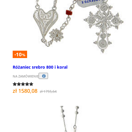
-10
%
Różaniec srebro 800 i koral
NA ZAMÓWIENIE
zł 1580,08
zł 1755,64