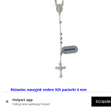
Różaniec naszyjnk srebro 925 paciorki 4 mm
DOSTĘPNY
Holyart app
ŚCIĄGNI
Odkryj teraz aplikację Holyart
zł 537,07