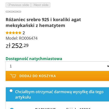
Previous slide
Next slide
Różaniec srebro 925 i koraliki agat
meksykański z hematytem
2
Model:
RO006474
zł
252
,29
Dostępność natychmiastowa
DODAJ DO KOSZYKA
Chciałbym otrzymać darmową wysyłkę dla tego
artykułu