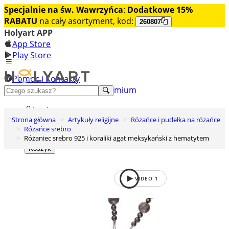
Specjalnie na św. Wawrzyńca
:
Dodatkowe 15%
RABATU
na cały asortyment, kod:
260807
Holyart APP
App Store
Play Store
Pomoc i Kontakty
+48 222 922 860
Odkryj premium
Login
Strona główna
Artykuły religijne
Różańce i pudełka na różańce
Lista życzeń
Różańce srebro
Różaniec srebro 925 i koraliki agat meksykański z hematytem
0
Koszyk
VIDEO
1