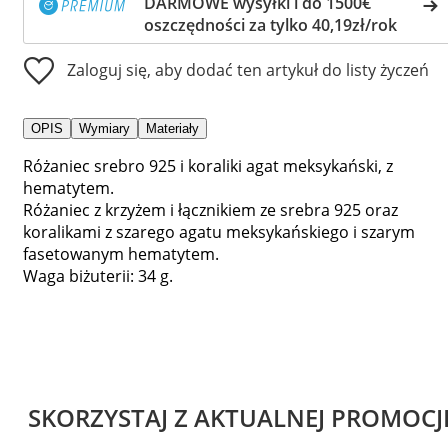
DARMOWE wysyłki i do 1500€
oszczędności za tylko 40,19zł/rok
Zaloguj się, aby dodać ten artykuł do listy życzeń
OPIS
Wymiary
Materiały
Różaniec srebro 925 i koraliki agat meksykański, z
hematytem.
Różaniec z krzyżem i łącznikiem ze srebra 925 oraz
koralikami z szarego agatu meksykańskiego i szarym
fasetowanym hematytem.
Waga biżuterii: 34 g.
SKORZYSTAJ Z AKTUALNEJ PROMOCJ