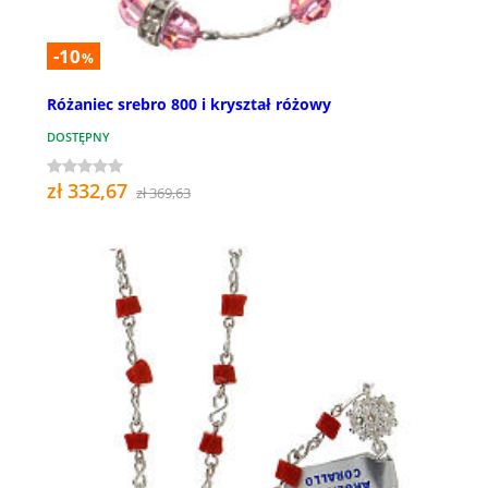
-10
%
Różaniec srebro 800 i kryształ różowy
DOSTĘPNY
zł 332,67
zł 369,63