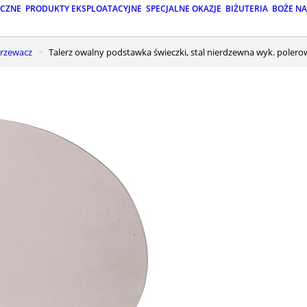
ICZNE
PRODUKTY EKSPLOATACYJNE
SPECJALNE OKAZJE
BIŻUTERIA
BOŻE N
grzewacz
Talerz owalny podstawka świeczki, stal nierdzewna wyk. poler