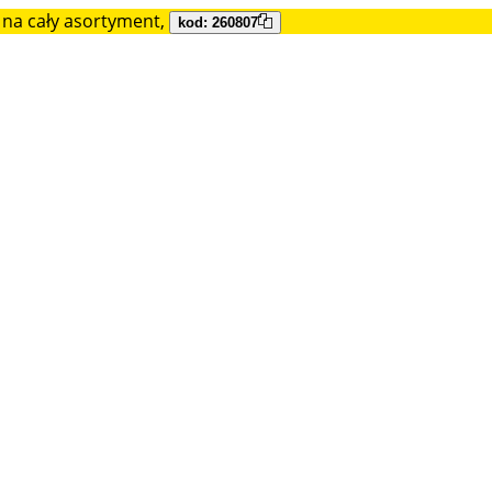
na cały asortyment,
kod: 260807