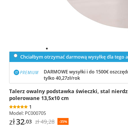
Chciałbym otrzymać darmową wysyłkę dla tego a
DARMOWE wysyłki i do 1500€ oszczędn
tylko 40,27zł/rok
Talerz owalny podstawka świeczki, stal nierd
polerowane 13,5x10 cm
1
Model:
PC000705
zł
32
zł 49,28
,03
-35%