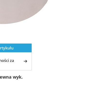
rtykułu
ości za
zewna wyk.