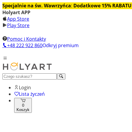
Specjalnie na św. Wawrzyńca
:
Dodatkowe 15% RABATU
Holyart APP
App Store
Play Store
Pomoc i Kontakty
+48 222 922 860
Odkryj premium
Login
Lista życzeń
0
Koszyk