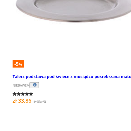
-5
%
Talerz podstawa pod świece z mosiądzu posrebrzana mat
NIEBAWEM
zł 33,86
zł 35,72