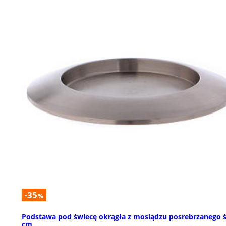
-35
%
Podstawa pod świecę okrągła z mosiądzu posrebrzanego ś
cm