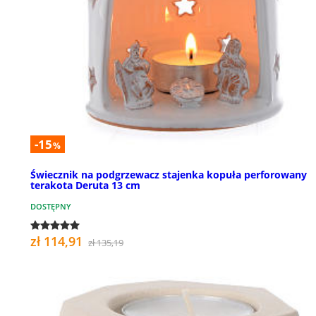
-15
%
Świecznik na podgrzewacz stajenka kopuła perforowany
terakota Deruta 13 cm
DOSTĘPNY
zł 114,91
zł 135,19