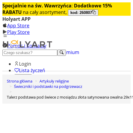
Specjalnie na św. Wawrzyńca
:
Dodatkowe 15%
RABATU
na cały asortyment,
kod: 260807
Holyart APP
App Store
Play Store
Pomoc i Kontakty
+48 222 922 860
Odkryj premium
Login
Lista życzeń
Strona główna
Artykuły religijne
0
Świeczniki i podstawki na podgrzewacz
Koszyk
Talerz podstawa pod świece z mosiądzu złota satynowana owalna 29x1