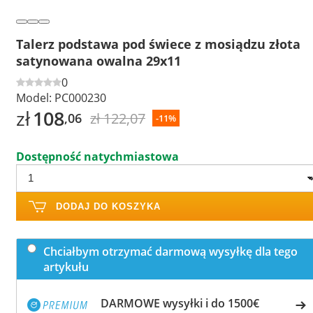
Talerz podstawa pod świece z mosiądzu złota
satynowana owalna 29x11
0
Model:
PC000230
zł
108
zł 122,07
,06
-11%
Dostępność natychmiastowa
DODAJ DO KOSZYKA
Chciałbym otrzymać darmową wysyłkę dla tego
artykułu
DARMOWE wysyłki i do 1500€