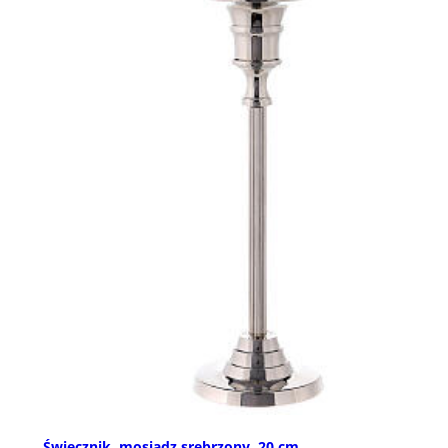
Świecznik, mosiądz srebrzony, 20 cm