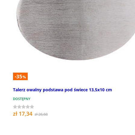
-35
%
Talerz owalny podstawa pod świece 13,5x10 cm
DOSTĘPNY
zł 17,34
zł 26,68