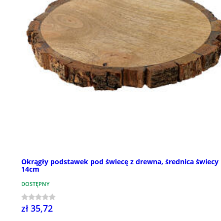
Okrągły podstawek pod świecę z drewna, średnica świecy
14cm
DOSTĘPNY
zł 35,72