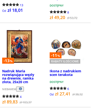
13
DOSTĘPNY
zł 18,01
Od
8
zł 49,20
zł 53,72
SZCZEGÓŁY
KUP
-11
%
-13
%
RABATY ILOŚCIOWE
Nadruk Maria
Ikona z nadrukiem
rozwiązująca węzły
scen terakota
na drewnie, ramka
złota, 25x20 cm
DOSTĘPNY
6
NIEBAWEM
zł 27,41
zł 38,32
Od
4
zł 89,83
zł 103,37