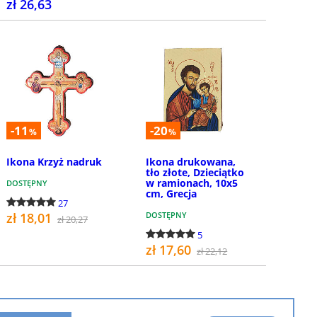
zł 26,63
SZCZEGÓŁY
SZCZEGÓŁY
-11
-20
%
%
Ikona Krzyż nadruk
Ikona drukowana,
tło złote, Dzieciątko
w ramionach, 10x5
DOSTĘPNY
cm, Grecja
27
zł 18,01
DOSTĘPNY
zł 20,27
5
zł 17,60
zł 22,12
KUP
KUP