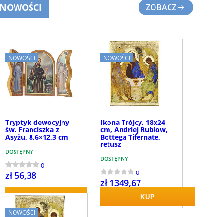
NOWOŚCI
ZOBACZ
NOWOŚCI
NOWOŚCI
Tryptyk dewocyjny
Ikona Trójcy, 18x24
św. Franciszka z
cm, Andriej Rublow,
Asyżu, 8,6×12,3 cm
Bottega Tifernate,
retusz
DOSTĘPNY
DOSTĘPNY
0
0
zł 56,38
zł 1349,67
KUP
KUP
NOWOŚCI