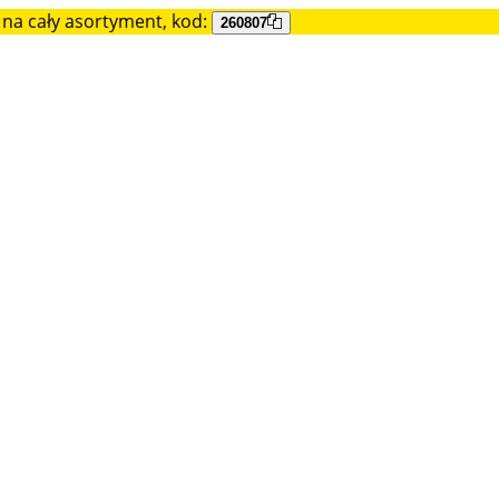
na cały asortyment, kod:
260807