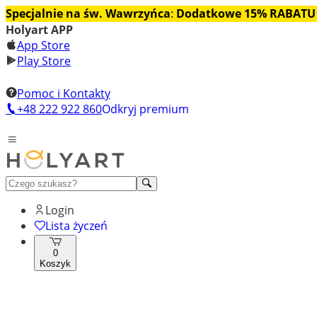
Specjalnie na św. Wawrzyńca
:
Dodatkowe 15% RABATU
Holyart APP
App Store
Play Store
Pomoc i Kontakty
+48 222 922 860
Odkryj premium
Login
Lista życzeń
0
Koszyk