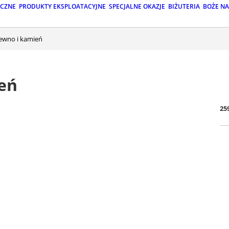
ICZNE
PRODUKTY EKSPLOATACYJNE
SPECJALNE OKAZJE
BIŻUTERIA
BOŻE N
rewno i kamień
eń
25