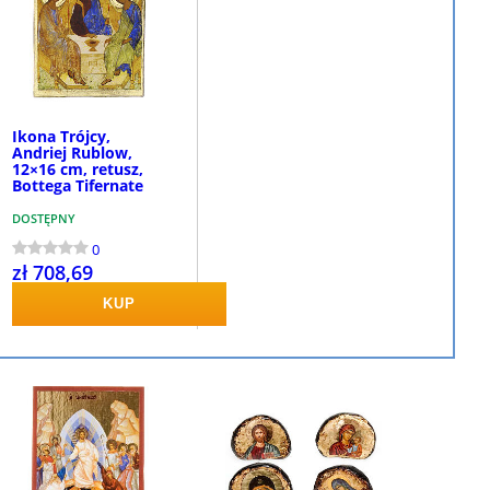
Ikona Trójcy,
Andriej Rublow,
12×16 cm, retusz,
Bottega Tifernate
DOSTĘPNY
0
zł 708,69
KUP