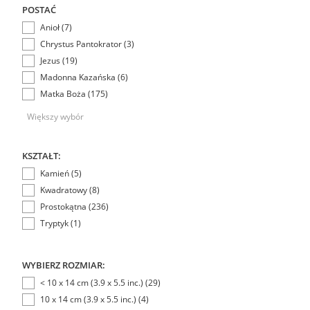
POSTAĆ
Anioł (7)
Chrystus Pantokrator (3)
Jezus (19)
Madonna Kazańska (6)
Matka Boża (175)
Większy wybór
KSZTAŁT:
Kamień (5)
Kwadratowy (8)
Prostokątna (236)
Tryptyk (1)
WYBIERZ ROZMIAR:
< 10 x 14 cm (3.9 x 5.5 inc.) (29)
10 x 14 cm (3.9 x 5.5 inc.) (4)