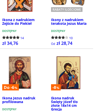
RABATY ILOŚCIOWE
Ikona z nadrukiem
Ikony z nadrukiem
Zejście do Piekieł
terakota Jezus Maria
DOSTĘPNY
DOSTĘPNY
14
10
zł 34,76
zł 28,74
Od
KUP
SZCZEGÓŁY
Do -6
-8
%
%
Ikona Jezus nadruk
Ikona nadruk
profilowana
Święty Józef tło
złote 18x14 cm
Grecja
DOSTĘPNY