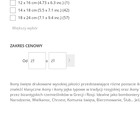
12 x 16 cm (4.73 x 6.3 inc.) (1)
14 x 18 cm (5.5 x 7.1 inc.) (42)
18 x 24 cm (7.1 x 9.4 inc.) (57)
Większy wybór
ZAKRES CENOWY
Od
Do
Ikony święte drukowane wysokiej jakości przedstawiające różne postacie ik
znaleźć klasyczne ikony i ikony jajka typowe w tradycji rosyjskiej oraz ik
przez bizantyjskich rzemieślników w Grecji i Rosji. Idealne jako bombonier
Narodzenie, Wielkanoc, Chrzest, Komunia święta, Bierzmowanie, Ślub... Jeśl