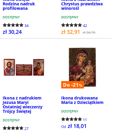
Rodzina nadruk
Chrystus prawdziwa
profilowana
winorośl
DOSTĘPNY
DOSTĘPNY
34
42
zł 30,24
zł 32,91
zł 34,76
KUP
KUP
Do -21
%
Ikona z nadrukiem
Ikona drukowana
Jezusa Maryi
Maria z Dzieciątkiem
Ostatniej wieczerzy
Trójcy Świętej
DOSTĘPNY
11
DOSTĘPNY
zł 18,01
Od
27