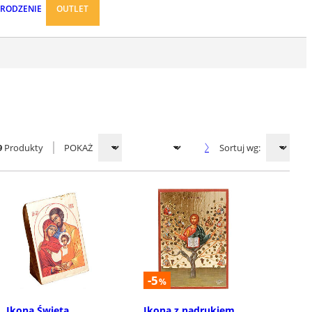
ARODZENIE
OUTLET
9
Produkty
POKAŻ
Sortuj wg:
-5
%
Ikona Święta
Ikona z nadrukiem