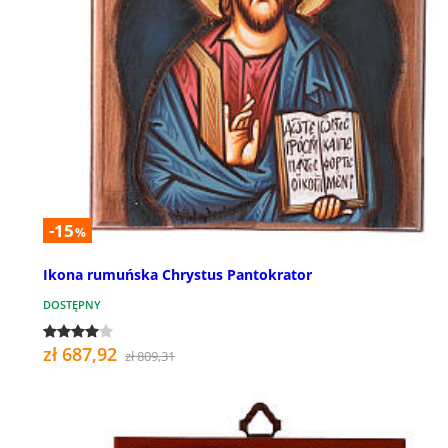
-15
%
Ikona rumuńska Chrystus Pantokrator
DOSTĘPNY
zł 687,92
zł 809,31