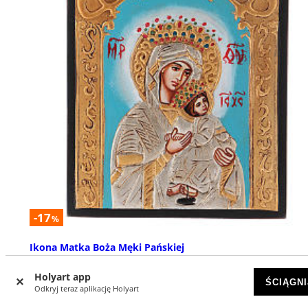
-17
%
Ikona Matka Boża Męki Pańskiej
DOSTĘPNY
Holyart app
ŚCIĄGNI
Odkryj teraz aplikację Holyart
zł 406,92
zł 492,82