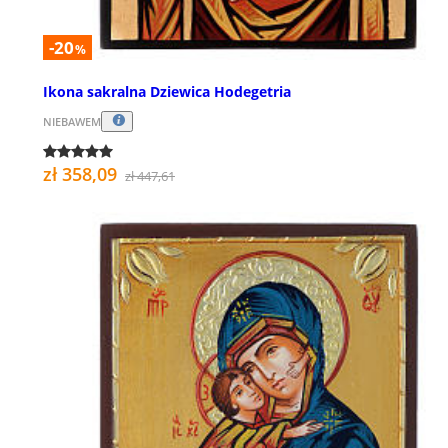
-20
%
Ikona sakralna Dziewica Hodegetria
NIEBAWEM
zł 358,09
zł 447,61