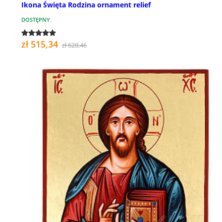
Ikona Święta Rodzina ornament relief
DOSTĘPNY
zł 515,34
zł 628,46