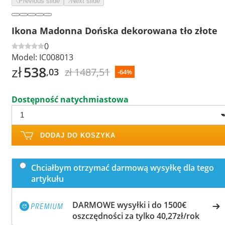
Previous slide
Next slide
Ikona Madonna Dońska dekorowana tło złote
0
Model:
IC008013
zł
538
zł 1487,51
,03
-64%
Dostępność natychmiastowa
DODAJ DO KOSZYKA
Chciałbym otrzymać darmową wysyłkę dla tego
artykułu
DARMOWE wysyłki i do 1500€
oszczędności za tylko 40,27zł/rok