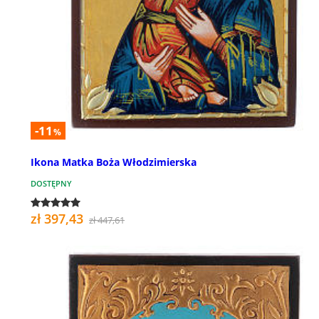
-11
%
Ikona Matka Boża Włodzimierska
DOSTĘPNY
zł 397,43
zł 447,61