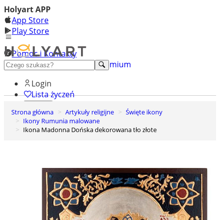
Holyart APP
App Store
Play Store
Pomoc i Kontakty
+48 222 922 860
Odkryj premium
Login
Lista życzeń
Strona główna
Artykuły religijne
Święte ikony
0
Ikony Rumunia malowane
Koszyk
Ikona Madonna Dońska dekorowana tło złote