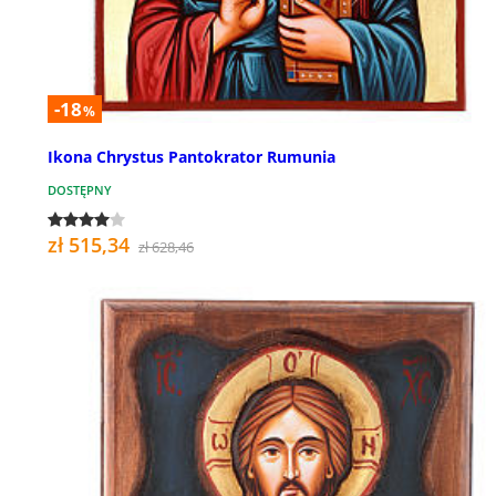
-18
%
Ikona Chrystus Pantokrator Rumunia
DOSTĘPNY
zł 515,34
zł 628,46