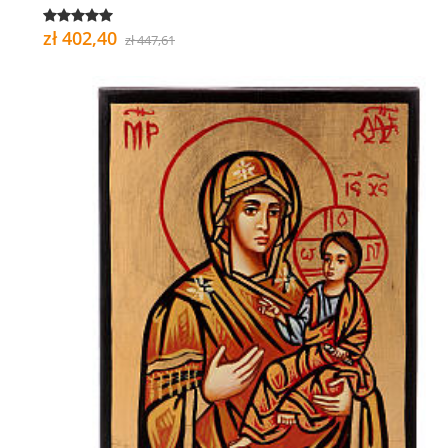
zł 402,40
zł 447,61