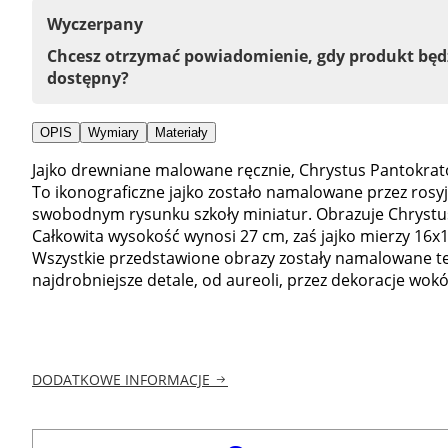
Wyczerpany
Chcesz otrzymać powiadomienie, gdy produkt bę
dostępny?
OPIS
Wymiary
Materiały
Jajko drewniane malowane ręcznie, Chrystus Pantokrat
To ikonograficzne jajko zostało namalowane przez rosyj
swobodnym rysunku szkoły miniatur. Obrazuje Chrystu
Całkowita wysokość wynosi 27 cm, zaś jajko mierzy 16x
Wszystkie przedstawione obrazy zostały namalowane tec
najdrobniejsze detale, od aureoli, przez dekoracje wokół 
DODATKOWE INFORMACJE