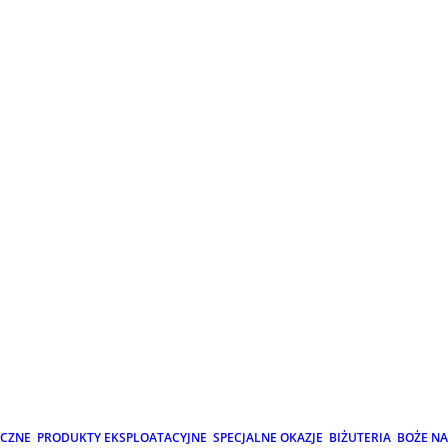
ICZNE
PRODUKTY EKSPLOATACYJNE
SPECJALNE OKAZJE
BIŻUTERIA
BOŻE N