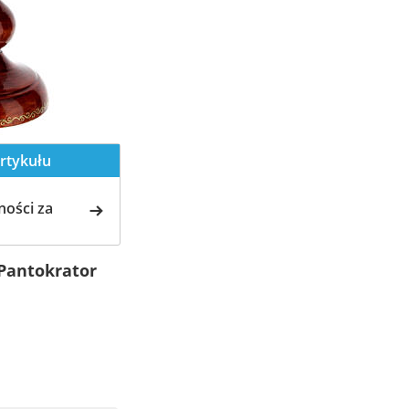
rtykułu
ości za
Pantokrator