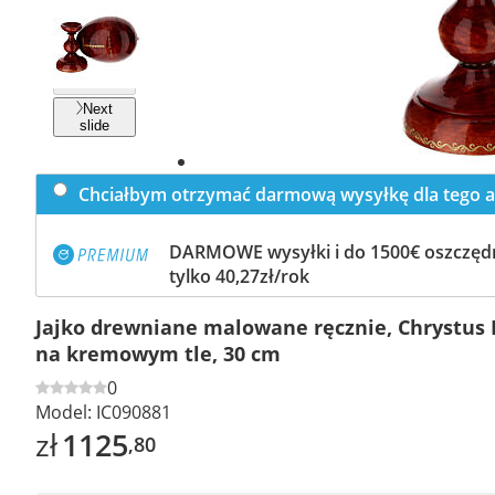
Previous
slide
Next
slide
Chciałbym otrzymać darmową wysyłkę dla tego a
DARMOWE wysyłki i do 1500€ oszczędn
tylko 40,27zł/rok
Jajko drewniane malowane ręcznie, Chrystus 
na kremowym tle, 30 cm
0
Model:
IC090881
zł
1125
,80