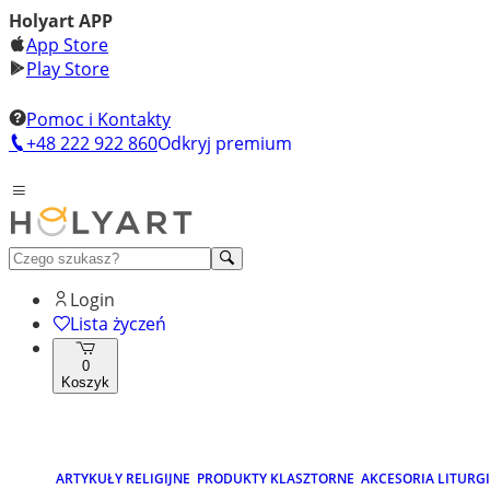
Holyart APP
App Store
Play Store
Pomoc i Kontakty
+48 222 922 860
Odkryj premium
Login
Lista życzeń
0
Koszyk
ARTYKUŁY RELIGIJNE
PRODUKTY KLASZTORNE
AKCESORIA LITURG