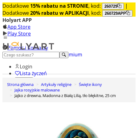
Dodatkowe
15% rabatu na STRONIE
, kod:
|
260729
Dodatkowe
20% rabatu w APLIKACJI
, kod:
260729APP
Holyart APP
App Store
Play Store
Pomoc i Kontakty
+48 222 922 860
Odkryj premium
Login
Lista życzeń
Strona główna
Artykuły religijne
Święte ikony
0
Jajka rosyjskie malowane
Koszyk
Jajko z drewna, Madonna z Białą Lilią, tło błękitne, 25 cm