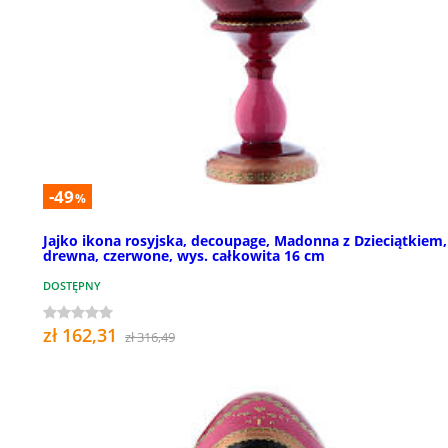
-49
%
Jajko ikona rosyjska, decoupage, Madonna z Dzieciątkiem,
drewna, czerwone, wys. całkowita 16 cm
DOSTĘPNY
zł 162,31
zł 316,49