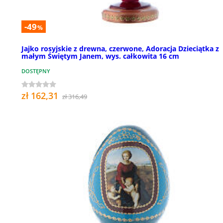
-49
%
Jajko rosyjskie z drewna, czerwone, Adoracja Dzieciątka z
małym Świętym Janem, wys. całkowita 16 cm
DOSTĘPNY
zł 162,31
zł 316,49