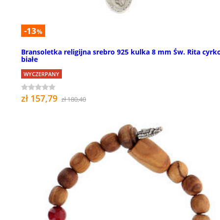
-13
%
Bransoletka religijna srebro 925 kulka 8 mm Św. Rita cyrk
białe
WYCZERPANY
zł 157,79
zł 180,40