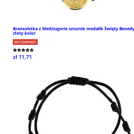
Bransoletka z Medziugorie sznurek medalik Święty Bened
złoty kolor
WYCZERPANY
zł 11,71