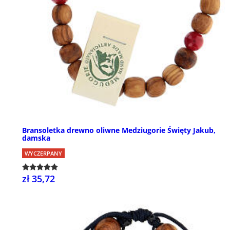
Bransoletka drewno oliwne Medziugorie Święty Jakub,
damska
WYCZERPANY
zł 35,72