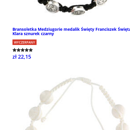
Bransoletka Medziugorie medalik Święty Franciszek Święt
Klara sznurek czarny
WYCZERPANY
zł 22,15