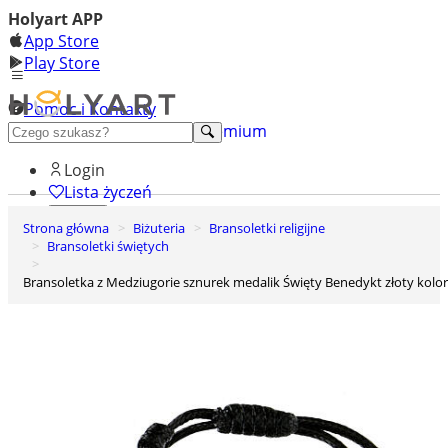
Holyart APP
App Store
Play Store
Pomoc i Kontakty
+48 222 922 860
Odkryj premium
Login
Lista życzeń
Strona główna
Biżuteria
Bransoletki religijne
0
Bransoletki świętych
Koszyk
Bransoletka z Medziugorie sznurek medalik Święty Benedykt złoty kolor