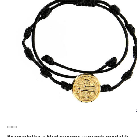
Bransoletka z Medziugorie sznurek medalik