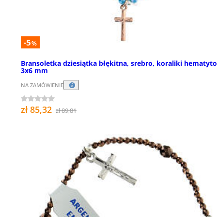
-5
%
Bransoletka dziesiątka błękitna, srebro, koraliki hematyt
3x6 mm
NA ZAMÓWIENIE
zł 85,32
zł 89,81