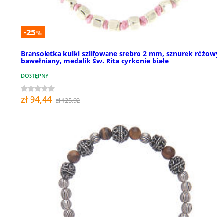
-25
%
Bransoletka kulki szlifowane srebro 2 mm, sznurek różow
bawełniany, medalik Św. Rita cyrkonie białe
DOSTĘPNY
zł 94,44
zł 125,92