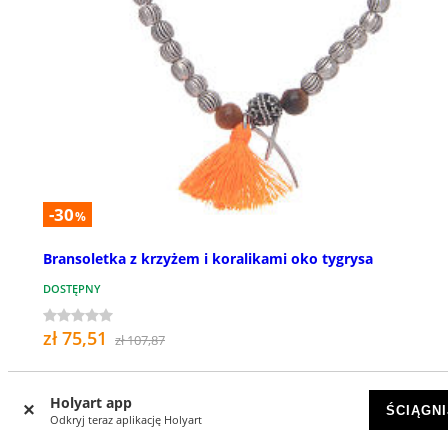
-30
%
Bransoletka z krzyżem i koralikami oko tygrysa
DOSTĘPNY
zł 75,51
zł 107,87
Holyart app
ŚCIĄGNI
Odkryj teraz aplikację Holyart