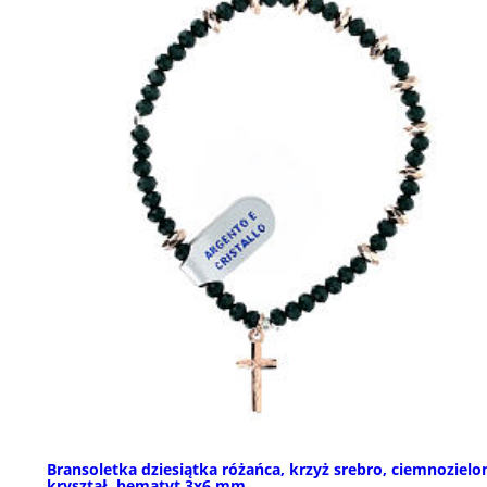
Bransoletka dziesiątka różańca, krzyż srebro, ciemnozielo
kryształ, hematyt 3x6 mm