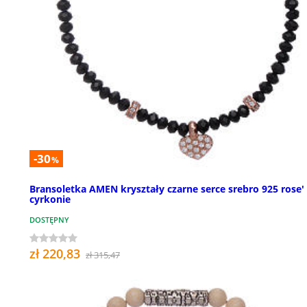
-30
%
Bransoletka AMEN kryształy czarne serce srebro 925 rose' 
cyrkonie
DOSTĘPNY
zł 220,83
zł 315,47