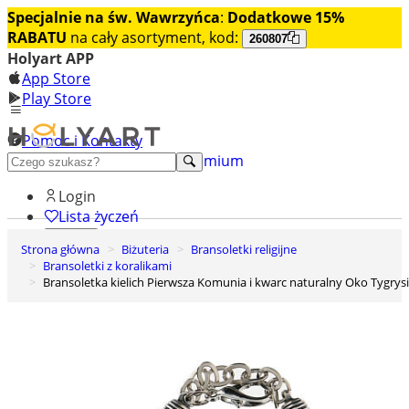
Specjalnie na św. Wawrzyńca
:
Dodatkowe 15%
RABATU
na cały asortyment, kod:
260807
Holyart APP
App Store
Play Store
Pomoc i Kontakty
+48 222 922 860
Odkryj premium
Login
Lista życzeń
Strona główna
Biżuteria
Bransoletki religijne
0
Bransoletki z koralikami
Koszyk
Bransoletka kielich Pierwsza Komunia i kwarc naturalny Oko Tygrys