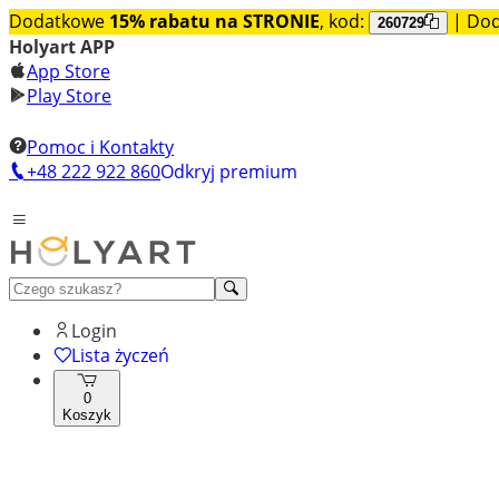
Dodatkowe
15% rabatu na STRONIE
, kod:
| Do
260729
Holyart APP
App Store
Play Store
Pomoc i Kontakty
+48 222 922 860
Odkryj premium
Login
Lista życzeń
0
Koszyk