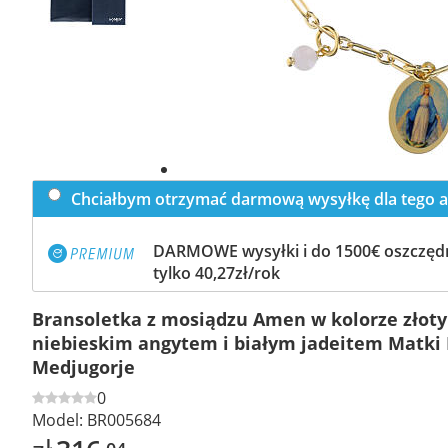
Chciałbym otrzymać darmową wysyłkę dla tego a
DARMOWE wysyłki i do 1500€ oszczędn
tylko 40,27zł/rok
Bransoletka z mosiądzu Amen w kolorze złot
niebieskim angytem i białym jadeitem Matki 
Medjugorje
0
Model:
BR005684