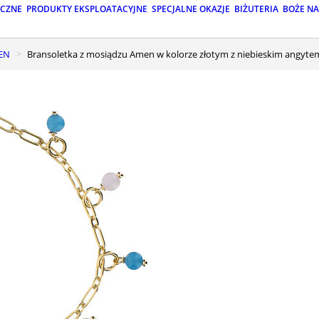
ICZNE
PRODUKTY EKSPLOATACYJNE
SPECJALNE OKAZJE
BIŻUTERIA
BOŻE N
MEN
Bransoletka z mosiądzu Amen w kolorze złotym z niebieskim angytem