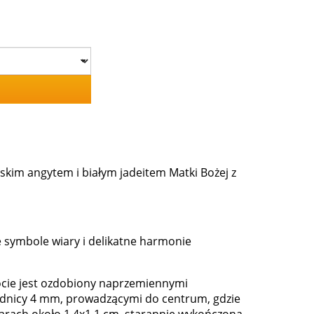
skim angytem i białym jadeitem Matki Bożej z
ie symbole wiary i delikatne harmonie
ocie jest ozdobiony naprzemiennymi
średnicy 4 mm, prowadzącymi do centrum, gdzie
arach około 1,4x1,1 cm, starannie wykończona