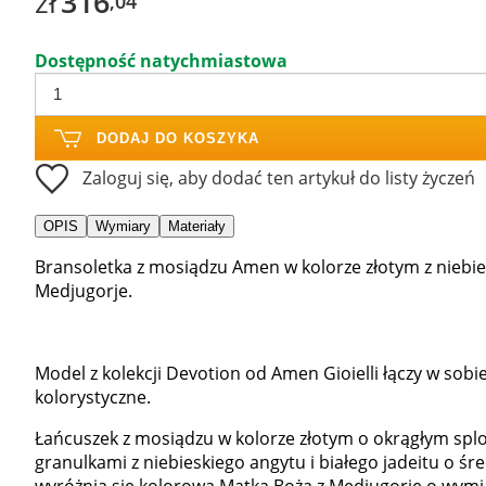
zł
316
,04
Dostępność natychmiastowa
DODAJ DO KOSZYKA
Zaloguj się, aby dodać ten artykuł do listy życzeń
OPIS
Wymiary
Materiały
Bransoletka z mosiądzu Amen w kolorze złotym z niebie
Medjugorje.
Model z kolekcji Devotion od Amen Gioielli łączy w sob
kolorystyczne.
Łańcuszek z mosiądzu w kolorze złotym o okrągłym spl
granulkami z niebieskiego angytu i białego jadeitu o 
wyróżnia się kolorowa Matka Boża z Medjugorje o wymi