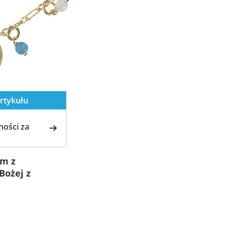
rtykułu
ości za
ym z
Bożej z