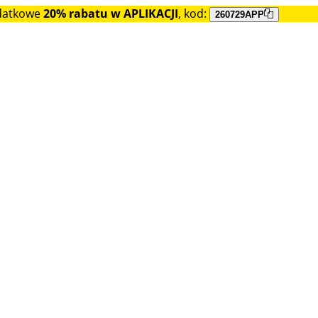
datkowe
20% rabatu w APLIKACJI
, kod:
260729APP