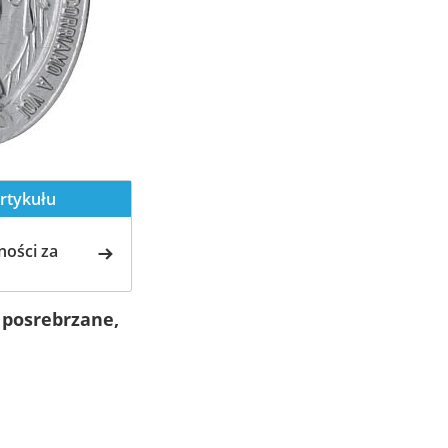
rtykułu
ości za
posrebrzane,