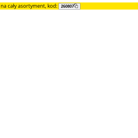
na cały asortyment, kod:
260807