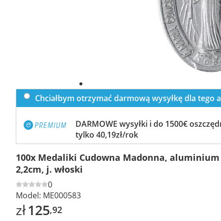
Chciałbym otrzymać darmową wysyłkę dla tego a
DARMOWE wysyłki i do 1500€ oszczędn
tylko 40,19zł/rok
100x Medaliki Cudowna Madonna, aluminium 
2,2cm, j. włoski
0
Model:
ME000583
zł
125
,92