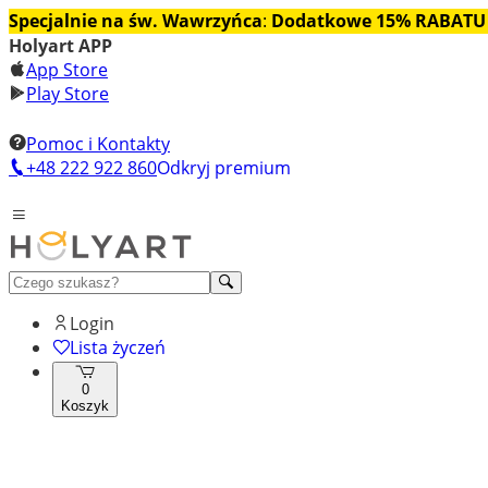
Specjalnie na św. Wawrzyńca
:
Dodatkowe 15% RABATU
Holyart APP
App Store
Play Store
Pomoc i Kontakty
+48 222 922 860
Odkryj premium
Login
Lista życzeń
0
Koszyk