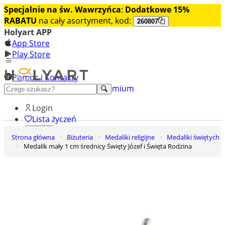
Specjalnie na św. Wawrzyńca
:
Dodatkowe 15%
RABATU
na cały asortyment, kod:
260807
Holyart APP
App Store
Play Store
Pomoc i Kontakty
+48 222 922 860
Odkryj premium
Login
Lista życzeń
Strona główna
Biżuteria
Medaliki religijne
Medaliki świętych
0
Medalik mały 1 cm średnicy Święty Józef i Święta Rodzina
Koszyk