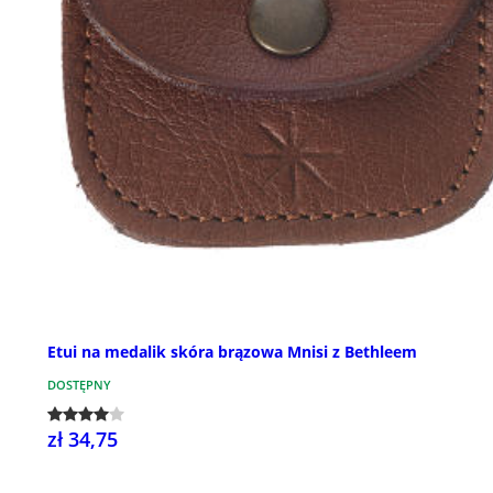
Etui na medalik skóra brązowa Mnisi z Bethleem
DOSTĘPNY
zł 34,75