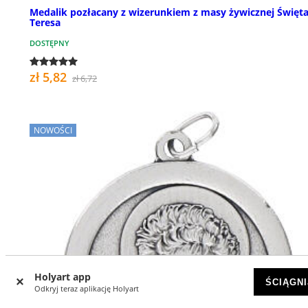
Medalik pozłacany z wizerunkiem z masy żywicznej Święt
Teresa
DOSTĘPNY
zł 5,82
zł 6,72
NOWOŚCI
Holyart app
ŚCIĄGNI
Odkryj teraz aplikację Holyart