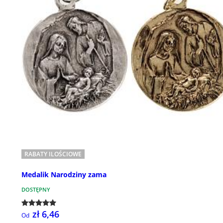
RABATY ILOŚCIOWE
Medalik Narodziny zama
DOSTĘPNY
zł 6,46
Od