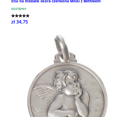
Etui na medalik skóra czerwona Mnisi z Bethleem
DOSTĘPNY
zł 34,75