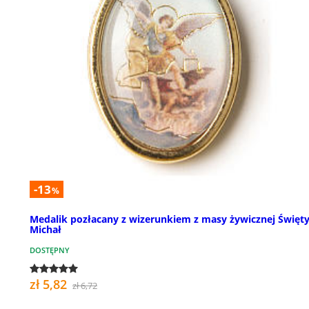
-13
%
Medalik pozłacany z wizerunkiem z masy żywicznej Święt
Michał
DOSTĘPNY
zł 5,82
zł 6,72