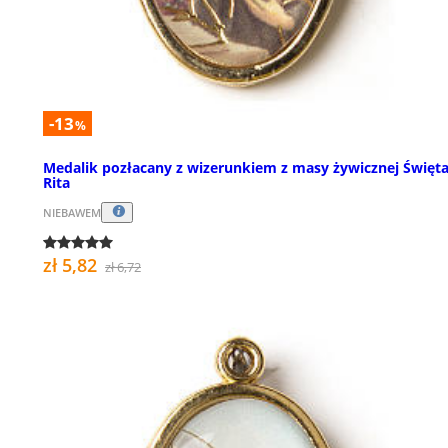
-13
%
Medalik pozłacany z wizerunkiem z masy żywicznej Święt
Rita
NIEBAWEM
zł 5,82
zł 6,72