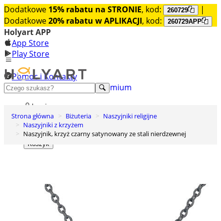
Dodatkowe
15% rabatu na STRONIE
, kod:
|
260729
Dodatkowe
20% rabatu w APLIKACJI
, kod:
260729APP
Holyart APP
App Store
Play Store
Pomoc i Kontakty
+48 222 922 860
Odkryj premium
Login
Strona główna
Biżuteria
Naszyjniki religijne
Lista życzeń
Naszyjniki z krzyżem
Naszyjnik, krzyż czarny satynowany ze stali nierdzewnej
0
Koszyk