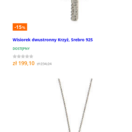
-15
%
Wisiorek dwustronny Krzyż, Srebro 925
DOSTĘPNY
zł 199,10
zł 234,24