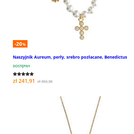
-20
%
Naszyjnik Aureum, perły, srebro pozłacane, Benedictus
DOSTĘPNY
zł 241,91
zł 302,38