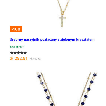
-16
%
Srebrny naszyjnik pozłacany z zielonym kryształem
DOSTĘPNY
zł 292,91
zł 347,52