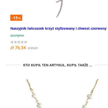
-15
%
Naszyjnik łańcuszek krzyż stylizowany i chwost czerwony
DOSTĘPNY
zł 76,34
zł 89,81
KTO KUPIŁ TEN ARTYKUŁ, KUPIŁ TAKŻE ...