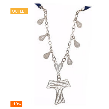
OUTLET
-19
%