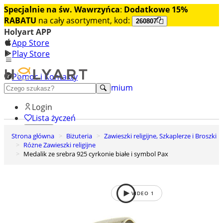
Specjalnie na św. Wawrzyńca
:
Dodatkowe 15%
RABATU
na cały asortyment, kod:
260807
Holyart APP
App Store
Play Store
Pomoc i Kontakty
+48 222 922 860
Odkryj premium
Login
Lista życzeń
Strona główna
Biżuteria
Zawieszki religijne, Szkaplerze i Broszki
0
Różne Zawieszki religijne
Koszyk
Medalik ze srebra 925 cyrkonie białe i symbol Pax
VIDEO
1