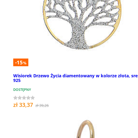
-15
%
Wisiorek Drzewo Życia diamentowany w kolorze złota, sr
925
DOSTĘPNY
zł 33,37
zł 39,26