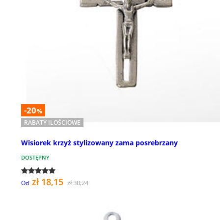
-20
%
RABATY ILOŚCIOWE
Wisiorek krzyż stylizowany zama posrebrzany
DOSTĘPNY
zł 18,15
zł 30,24
Od