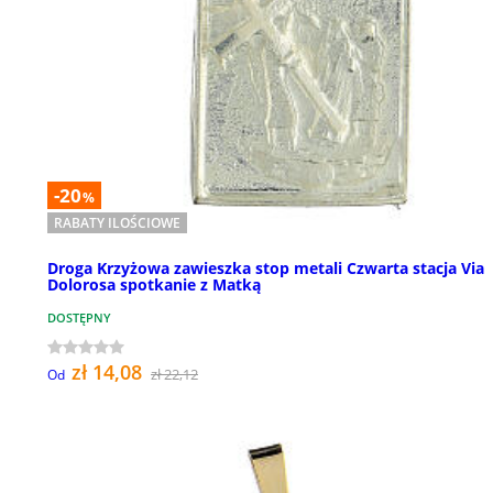
-20
%
RABATY ILOŚCIOWE
Droga Krzyżowa zawieszka stop metali Czwarta stacja Via
Dolorosa spotkanie z Matką
DOSTĘPNY
zł 14,08
zł 22,12
Od