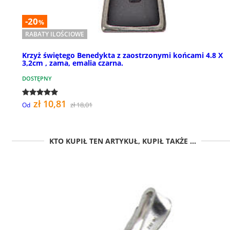
-20
%
RABATY ILOŚCIOWE
Krzyż świętego Benedykta z zaostrzonymi końcami 4.8 X
3,2cm , zama, emalia czarna.
DOSTĘPNY
zł 10,81
zł 18,01
Od
KTO KUPIŁ TEN ARTYKUŁ, KUPIŁ TAKŻE ...