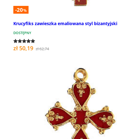
-20
%
Krucyfiks zawieszka emaliowana styl bizantyjski
DOSTĘPNY
zł 50,19
zł 62,74