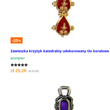
-20
%
Zawieszka krzyżyk katedralny udekorowany tło koralowe
DOSTĘPNY
zł 25,28
zł 31,60