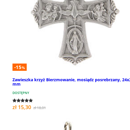
-15
%
Zawieszka krzyż Bierzmowanie, mosiądz posrebrzany, 24x
mm
DOSTĘPNY
zł 15,30
zł 18,01