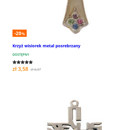
-20
%
Krzyż wisiorek metal posrebrzany
DOSTĘPNY
zł 3,58
zł 4,47