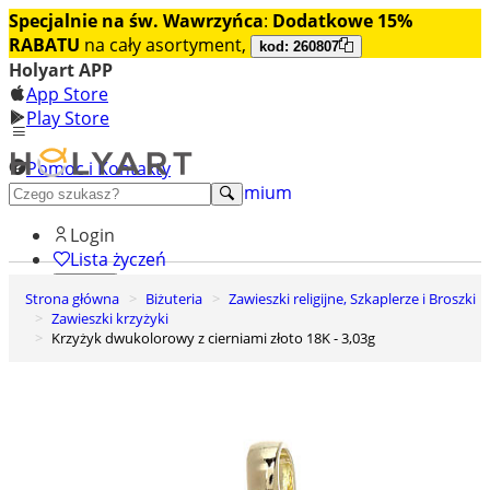
Specjalnie na św. Wawrzyńca
:
Dodatkowe 15%
RABATU
na cały asortyment,
kod: 260807
Holyart APP
App Store
Play Store
Pomoc i Kontakty
+48 222 922 860
Odkryj premium
Login
Lista życzeń
Strona główna
Biżuteria
Zawieszki religijne, Szkaplerze i Broszki
0
Zawieszki krzyżyki
Koszyk
Krzyżyk dwukolorowy z cierniami złoto 18K - 3,03g