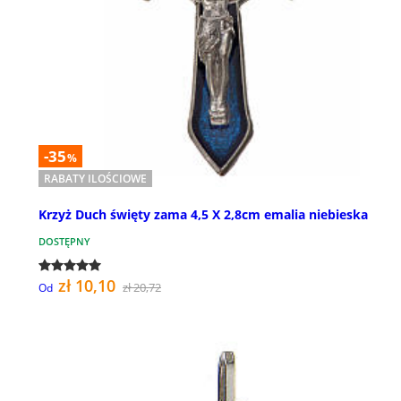
-35
%
RABATY ILOŚCIOWE
Krzyż Duch święty zama 4,5 X 2,8cm emalia niebieska
DOSTĘPNY
zł 10,10
zł 20,72
Od