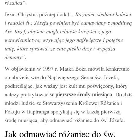
różańca”
.
Jezus Chrystus później dodał:
„Różaniec siedmiu boleści
i radości św. Józefa powinien być odmawiany z modlitwą
Ave Józef, abyście mógli odnieść korzyści z jego
wstawiennictwa, wzywając jego najświętsze i potężne
imię, które sprawia, że całe piekło drży i wypędza
demony”
.
W objawieniu w 1997 r. Matka Boża mówiła konkretnie
o nabożeństwie do Najświętszego Serca św. Józefa,
podkreślając, jak ważny jest kult mu poświęcony, który
w pierwsze środy miesiąca
należy praktykować
. Do dziś
młodzi ludzie ze Stowarzyszenia Królowej Różańca i
Pokoju w Itapiranga spotykają się w każdą pierwszą
środę miesiąca, aby odmawiać różaniec do św. Józefa.
Jak odmawiać różaniec do św.