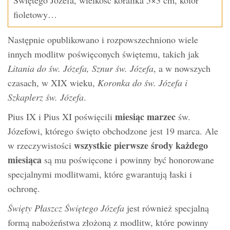
Świętego Józefa, wielkość koralika 5×3 cm, kolor
fioletowy…
Następnie opublikowano i rozpowszechniono wiele
innych modlitw poświęconych świętemu, takich jak
Litania do św. Józefa, Sznur św. Józefa
, a w nowszych
czasach, w XIX wieku,
Koronka do św. Józefa i
Szkaplerz św. Józefa
.
miesiąc marzec
Pius IX i Pius XI poświęcili
św.
Józefowi, którego święto obchodzone jest 19 marca. Ale
wszystkie pierwsze środy każdego
w rzeczywistości
miesiąca
są mu poświęcone i powinny być honorowane
specjalnymi modlitwami, które gwarantują łaski i
ochronę.
Święty Płaszcz Świętego Józefa
jest również specjalną
formą nabożeństwa złożoną z modlitw, które powinny