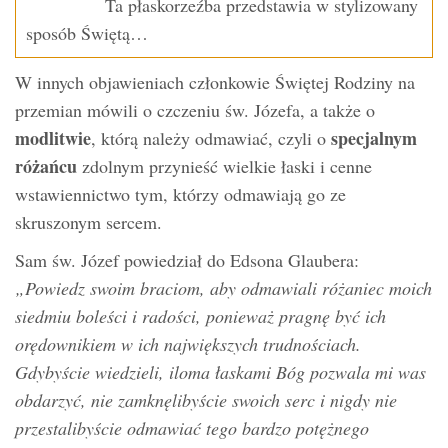
Ta płaskorzeźba przedstawia w stylizowany
sposób Świętą…
W innych objawieniach członkowie Świętej Rodziny na
przemian mówili o czczeniu św. Józefa, a także o
modlitwie
specjalnym
, którą należy odmawiać, czyli o
różańcu
zdolnym przynieść wielkie łaski i cenne
wstawiennictwo tym, którzy odmawiają go ze
skruszonym sercem.
Sam św. Józef powiedział do Edsona Glaubera:
„Powiedz swoim braciom, aby odmawiali różaniec moich
siedmiu boleści i radości, ponieważ pragnę być ich
orędownikiem w ich największych trudnościach.
Gdybyście wiedzieli, iloma łaskami Bóg pozwala mi was
obdarzyć, nie zamknęlibyście swoich serc i nigdy nie
przestalibyście odmawiać tego bardzo potężnego