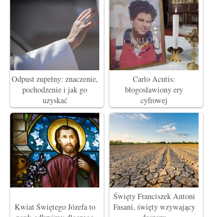
Odpust zupełny: znaczenie,
Carlo Acutis:
pochodzenie i jak go
błogosławiony ery
uzyskać
cyfrowej
Święty Franciszek Antoni
Kwiat Świętego Józefa to
Fasani, święty wzywający