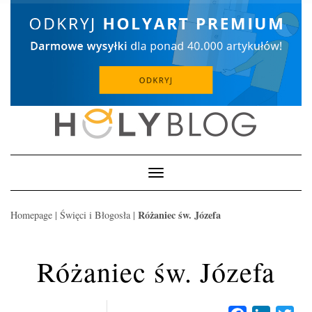
Skip
to
content
Toggle
Navigation
Różaniec św. Józefa
Homepage
|
Święci i Błogosła
|
Różaniec św. Józefa