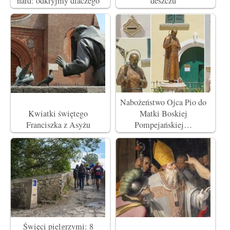
nard: odkryjmy dlaczego
deszczu
Nabożeństwo Ojca Pio do
Kwiatki świętego
Matki Boskiej
Franciszka z Asyżu
Pompejańskiej…
Święci pielgrzymi: 8