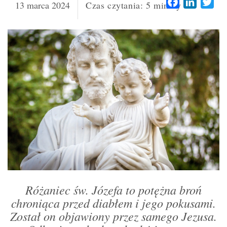
Facebook
LinkedI
Twi
13 marca 2024
Czas czytania:
5
minuty
Różaniec św. Józefa to potężna broń
chroniąca przed diabłem i jego pokusami.
Został on objawiony przez samego Jezusa.