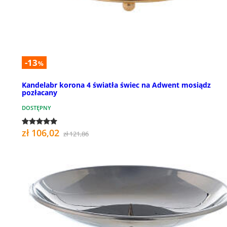
-13
%
Kandelabr korona 4 światła świec na Adwent mosiądz
pozłacany
DOSTĘPNY
zł 106,02
zł 121,86