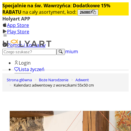
Specjalnie na św. Wawrzyńca
:
Dodatkowe 15%
RABATU
na cały asortyment, kod:
260807
Holyart APP
App Store
Play Store
Pomoc i Kontakty
+48 222 922 860
Odkryj premium
Login
Lista życzeń
Strona główna
Boże Narodzenie
Adwent
0
Kalendarz adwentowy z woreczkami 55x50 cm
Koszyk