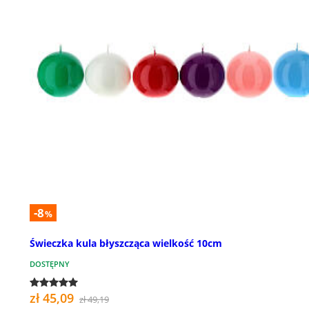
-8
%
Świeczka kula błyszcząca wielkość 10cm
DOSTĘPNY
zł 45,09
zł 49,19