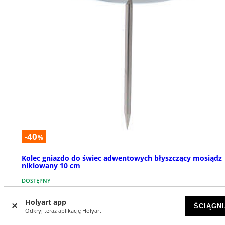
-40
%
Kolec gniazdo do świec adwentowych błyszczący mosiądz
niklowany 10 cm
DOSTĘPNY
Holyart app
zł 15,98
zł 26,63
ŚCIĄGNI
Odkryj teraz aplikację Holyart