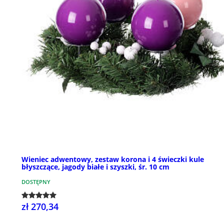
Wieniec adwentowy, zestaw korona i 4 świeczki kule
błyszczące, jagody białe i szyszki, śr. 10 cm
DOSTĘPNY
zł 270,34