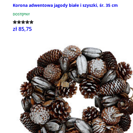
Korona adwentowa jagody białe i szyszki, śr. 35 cm
DOSTĘPNY
zł 85,75