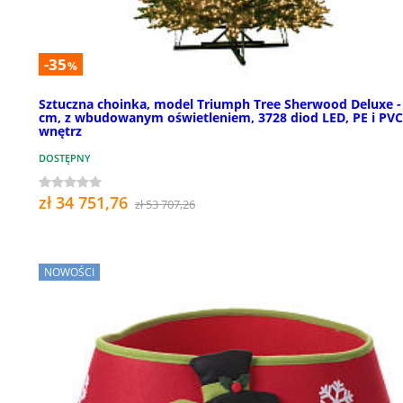
-35
%
Sztuczna choinka, model Triumph Tree Sherwood Deluxe -
cm, z wbudowanym oświetleniem, 3728 diod LED, PE i PVC
wnętrz
DOSTĘPNY
zł 34 751,76
zł 53 707,26
NOWOŚCI