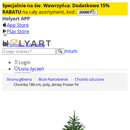
Specjalnie na św. Wawrzyńca
:
Dodatkowe 15%
RABATU
na cały asortyment, kod:
260807
Holyart APP
App Store
Play Store
Pomoc i Kontakty
+48 222 922 860
Odkryj premium
Login
Lista życzeń
Strona główna
Boże Narodzenie
Choinki sztuczne
0
Choinka 180 cm, poly, Jersey Fraser Fir
Koszyk