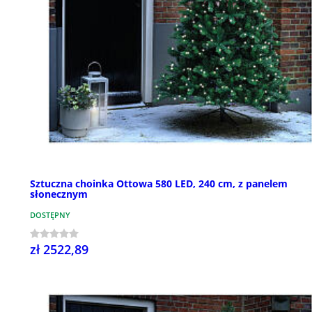
Sztuczna choinka Ottowa 580 LED, 240 cm, z panelem
słonecznym
DOSTĘPNY
zł 2522,89