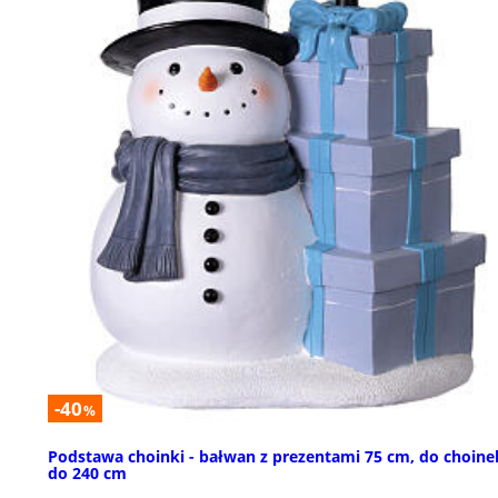
-40
%
Podstawa choinki - bałwan z prezentami 75 cm, do choine
do 240 cm