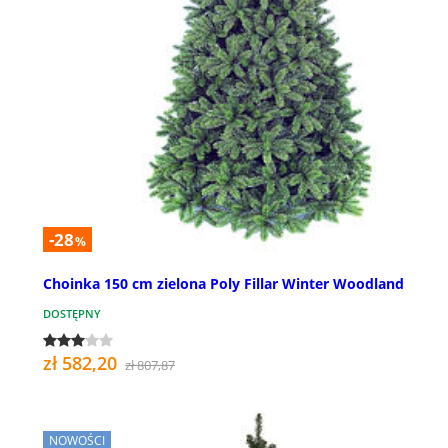
-28
%
Choinka 150 cm zielona Poly Fillar Winter Woodland
DOSTĘPNY
zł 582,20
zł 807,87
NOWOŚCI