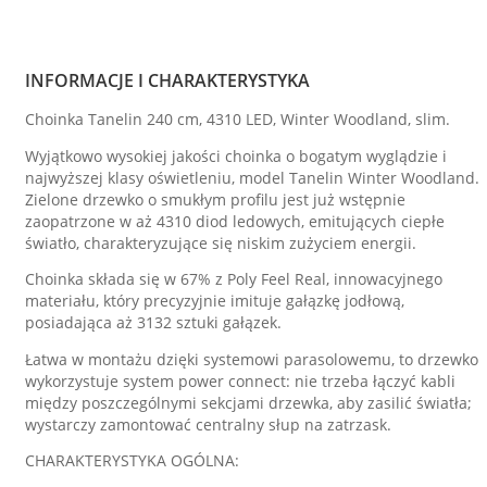
INFORMACJE I CHARAKTERYSTYKA
Choinka Tanelin 240 cm, 4310 LED, Winter Woodland, slim.
Wyjątkowo wysokiej jakości choinka o bogatym wyglądzie i
najwyższej klasy oświetleniu, model Tanelin Winter Woodland.
Zielone drzewko o smukłym profilu jest już wstępnie
zaopatrzone w aż 4310 diod ledowych, emitujących ciepłe
światło, charakteryzujące się niskim zużyciem energii.
Choinka składa się w 67% z Poly Feel Real, innowacyjnego
materiału, który precyzyjnie imituje gałązkę jodłową,
posiadająca aż 3132 sztuki gałązek.
Łatwa w montażu dzięki systemowi parasolowemu, to drzewko
wykorzystuje system power connect: nie trzeba łączyć kabli
między poszczególnymi sekcjami drzewka, aby zasilić światła;
wystarczy zamontować centralny słup na zatrzask.
CHARAKTERYSTYKA OGÓLNA: