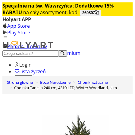
Specjalnie na św. Wawrzyńca
:
Dodatkowe 15%
RABATU
na cały asortyment, kod:
260807
Holyart APP
App Store
Play Store
Pomoc i Kontakty
+48 222 922 860
Odkryj premium
Login
Lista życzeń
Strona główna
Boże Narodzenie
Choinki sztuczne
0
Choinka Tanelin 240 cm, 4310 LED, Winter Woodland, slim
Koszyk