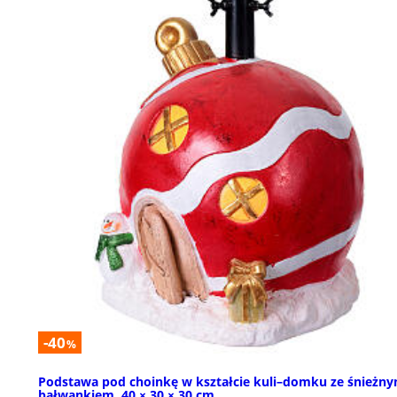
-40
%
Podstawa pod choinkę w kształcie kuli–domku ze śnieżn
bałwankiem, 40 × 30 × 30 cm