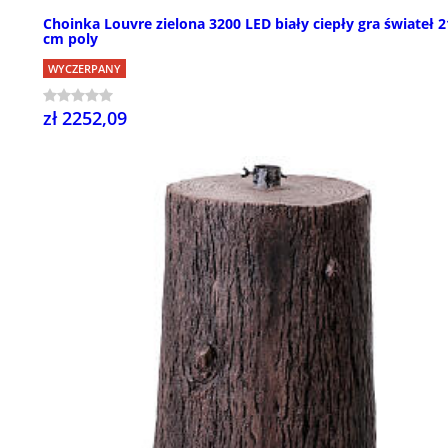
Choinka Louvre zielona 3200 LED biały ciepły gra świateł 
cm poly
WYCZERPANY
zł 2252,09