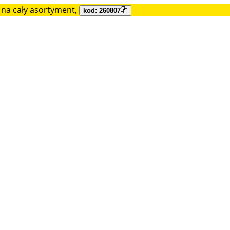
na cały asortyment,
kod: 260807