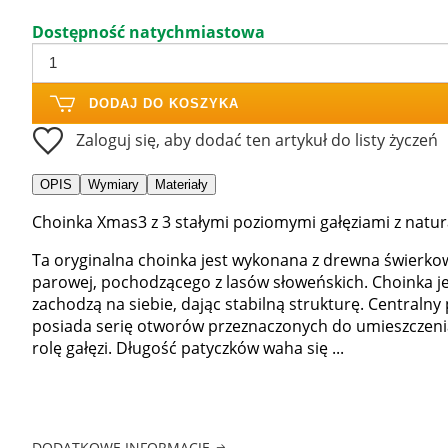
Dostępność natychmiastowa
DODAJ DO KOSZYKA
Zaloguj się, aby dodać ten artykuł do listy życzeń
OPIS
Wymiary
Materiały
Choinka Xmas3 z 3 stałymi poziomymi gałęziami z natu
Ta oryginalna choinka jest wykonana z drewna świer
parowej, pochodzącego z lasów słoweńskich. Choinka 
zachodzą na siebie, dając stabilną strukturę. Centralny
posiada serię otworów przeznaczonych do umieszczeni
rolę gałęzi. Długość patyczków waha się ...
DODATKOWE INFORMACJE