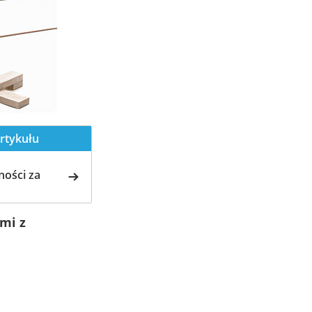
rtykułu
ości za
mi z