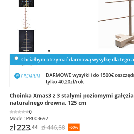
Previous
slide
Next
slide
Chciałbym otrzymać darmową wysyłkę dla tego a
DARMOWE wysyłki i do 1500€ oszczędn
tylko 40,20zł/rok
Choinka Xmas3 z 3 stałymi poziomymi gałęzia
naturalnego drewna, 125 cm
0
Model:
PR003692
zł
223
zł 446,88
,44
-50%