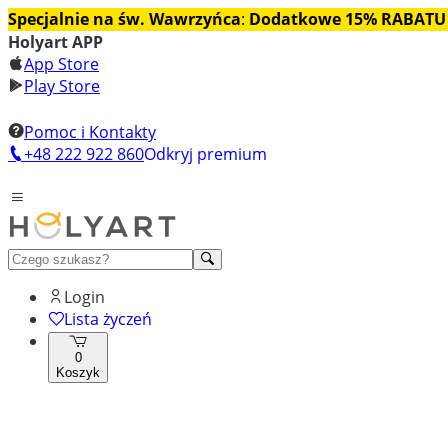
Specjalnie na św. Wawrzyńca
:
Dodatkowe 15% RABATU
Holyart APP
App Store
Play Store
Pomoc i Kontakty
+48 222 922 860
Odkryj premium
Login
Lista życzeń
0
Koszyk