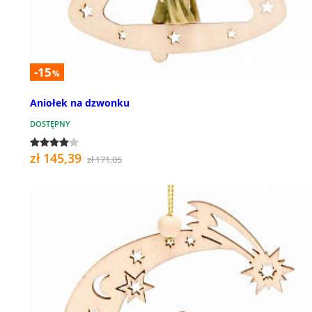
-15
%
Aniołek na dzwonku
DOSTĘPNY
zł 145,39
zł 171,05