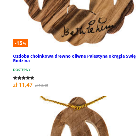
-15
%
Ozdoba choinkowa drewno oliwne Palestyna okrągła Świę
Rodzina
DOSTĘPNY
zł 11,47
zł 13,49