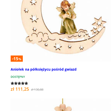
-15
%
Aniołek na półksiężycu pośród gwiazd
DOSTĘPNY
zł 111,25
zł 130,88