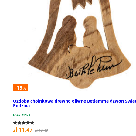
-15
%
Ozdoba choinkowa drewno oliwne Betlemme dzwon Świę
Rodzina
DOSTĘPNY
zł 11,47
zł 13,49