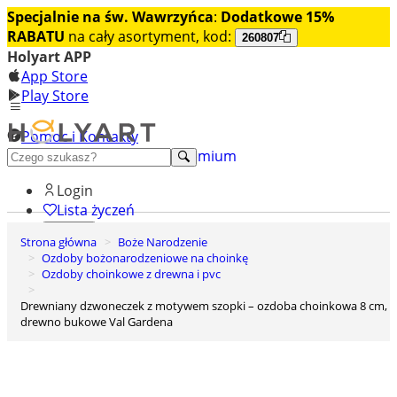
Specjalnie na św. Wawrzyńca
:
Dodatkowe 15%
RABATU
na cały asortyment, kod:
260807
Holyart APP
App Store
Play Store
Pomoc i Kontakty
+48 222 922 860
Odkryj premium
Login
Lista życzeń
Strona główna
Boże Narodzenie
0
Ozdoby bożonarodzeniowe na choinkę
Koszyk
Ozdoby choinkowe z drewna i pvc
Drewniany dzwoneczek z motywem szopki – ozdoba choinkowa 8 cm,
drewno bukowe Val Gardena