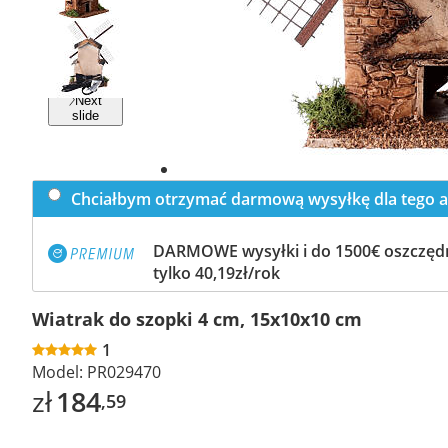
Previous
slide
Next
slide
Chciałbym otrzymać darmową wysyłkę dla tego a
DARMOWE wysyłki i do 1500€ oszczędn
tylko 40,19zł/rok
Wiatrak do szopki 4 cm, 15x10x10 cm
1
Model:
PR029470
zł
184
,59