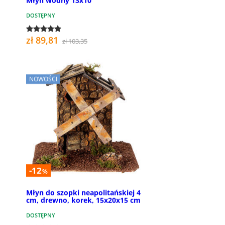
Młyn wodny 13x10
DOSTĘPNY
zł 89,81
zł 103,35
NOWOŚCI
-12
%
Młyn do szopki neapolitańskiej 4
cm, drewno, korek, 15x20x15 cm
DOSTĘPNY