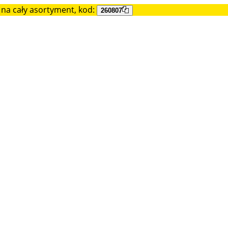
na cały asortyment, kod:
260807