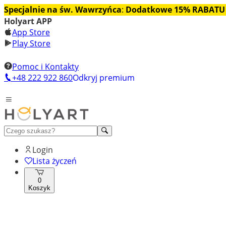
Specjalnie na św. Wawrzyńca
:
Dodatkowe 15% RABATU
Holyart APP
App Store
Play Store
Pomoc i Kontakty
+48 222 922 860
Odkryj premium
Login
Lista życzeń
0
Koszyk