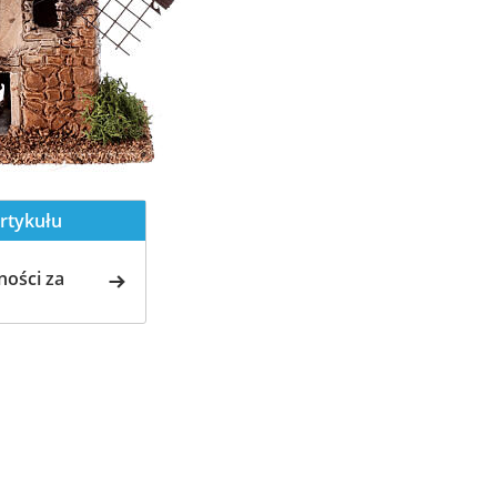
rtykułu
ości za