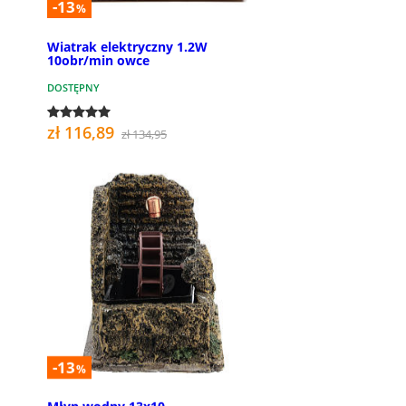
-13
%
Wiatrak elektryczny 1.2W
10obr/min owce
DOSTĘPNY
zł 116,89
zł 134,95
-13
%